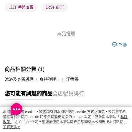
順豐站及營業點 - 確認發貨後1-3個工作天送達
止汗 香體噴霧
Dove 止汗
每筆HK$65.00，滿HK$300.00或以上免運費
確認發貨後1-3 工作天送達，訂單將隨機分配至SF順豐速運或京東
物流公司進行物流配送
商品推薦
每筆HK$65.00，滿HK$300.00或以上免運費
客服
(香港門市) 只顯示可選門市。確認發貨後2-5個工作天到店，3天內
取。逾期會取消訂單，並不會安排重寄
每筆HK$20.00，滿HK$100.00或以上免運費
商品相關分類 (1)
(澳門門市) 只顯示可選門市。確認發貨後2-5個工作天到店，3天內
沐浴及身體護理
身體護理
止汗香體
取。逾期會取消訂單，並不會安排重寄
每筆HK$20.00，滿HK$100.00或以上免運費
您可能有興趣的商品
全店暢銷排行
澳門地區配送 - 確認發貨後1-4個工作天送達
運費表
本網站中使用 cookie，欲查詢有關本網站使用 cookie 方式之詳情，及若您不希
熱門標籤
望在電腦上使用 cookie 時應如何變更電腦的 cookie 設定，請參閱本網站「
私隱
政策
」之 Cookie 聲明。您繼續使用本網站即表示您同意本公司得按本網站使用
條款之 Cookie 聲明使用 cookie。
了解更多 >
熱銷排行
最新商品
人氣推薦