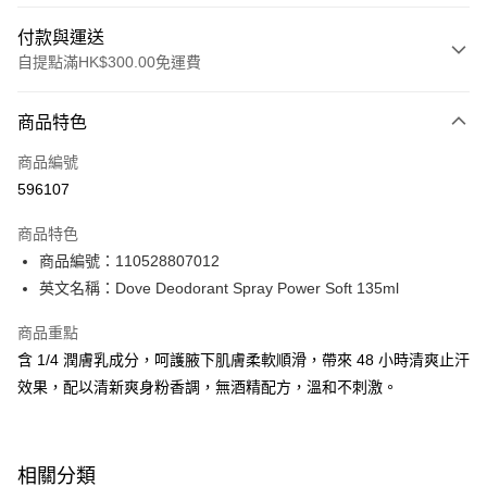
付款與運送
自提點滿HK$300.00免運費
付款方式
商品特色
信用卡
商品編號
Apple Pay
596107
AlipayHK
商品特色
PayMe
商品編號：110528807012
英文名稱：Dove Deodorant Spray Power Soft 135ml
WeChat Pay
商品重點
BoC Pay
含 1/4 潤膚乳成分，呵護腋下肌膚柔軟順滑，帶來 48 小時清爽止汗
效果，配以清新爽身粉香調，無酒精配方，溫和不刺激。
送貨方式
順豐自助櫃 - 確認發貨後1-3個工作天送達
每筆HK$65.00，滿HK$300.00或以上免運費
相關分類