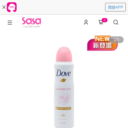
開啟APP
0
1
/
5