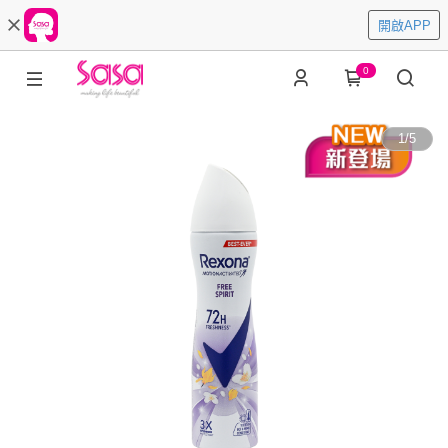
開啟APP
0
1
/
5