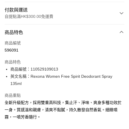
付款與運送
自提點滿HK$300.00免運費
付款方式
商品特色
信用卡
商品編號
Apple Pay
596091
AlipayHK
商品特色
PayMe
商品編號：110529109013
英文名稱：Rexona Women Free Spirit Deodorant Spray
WeChat Pay
135ml
BoC Pay
商品重點
全新升級配方，採用雙重高科技，集止汗、淨味、爽身多種功效於
送貨方式
一身。質感溫和親膚，清爽不黏膩，持久散發自然香氣。細緻噴
順豐自助櫃 - 確認發貨後1-3個工作天送達
霧，一噴芳香隨行。
每筆HK$65.00，滿HK$300.00或以上免運費