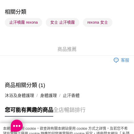
順豐站及營業點 - 確認發貨後1-3個工作天送達
每筆HK$65.00，滿HK$300.00或以上免運費
相關分類
確認發貨後1-3 工作天送達，訂單將隨機分配至SF順豐速運或京東
止汗噴霧 rexona
女士 止汗噴霧
rexona 女士
物流公司進行物流配送
每筆HK$65.00，滿HK$300.00或以上免運費
(香港門市) 只顯示可選門市。確認發貨後2-5個工作天到店，3天內
商品推薦
取。逾期會取消訂單，並不會安排重寄
客服
每筆HK$20.00，滿HK$100.00或以上免運費
(澳門門市) 只顯示可選門市。確認發貨後2-5個工作天到店，3天內
取。逾期會取消訂單，並不會安排重寄
商品相關分類 (1)
每筆HK$20.00，滿HK$100.00或以上免運費
沐浴及身體護理
身體護理
止汗香體
澳門地區配送 - 確認發貨後1-4個工作天送達
運費表
您可能有興趣的商品
全店暢銷排行
本網站中使用 cookie，欲查詢有關本網站使用 cookie 方式之詳情，及若您不希
熱門標籤
望在電腦上使用 cookie 時應如何變更電腦的 cookie 設定，請參閱本網站「
私隱