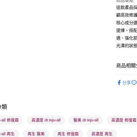
商品重點
這款產品採
BoC Pay
顧高效修
核心成分選
送貨方式
提煉，搭
適、強化
順豐自助櫃
光澤的狀
每筆HK$6
順豐站及營
商品相關分
每筆HK$6
護膚保養
確認發貨後
分享
物流公司
K-Beauty
每筆HK$6
(香港門市
分類
取。逾期
ju-all 修復霜
高濃度 dr.reju-all
醫美 dr.reju-all
高濃度 修復霜
每筆HK$2
(澳門門市
ju-all 再生
再生 醫美
再生 修復霜
高濃度 再生