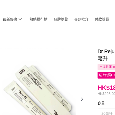
最新優惠
熱銷排行榜
品牌總覽
專題推介
付款獎賞
Dr.Re
毫升
自提點滿HK
送上門滿HK
HK$18
HK$298.0
容量
20毫升