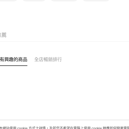
取。逾期
每筆HK$2
澳門地區配
推薦
有興趣的商品
全店暢銷排行
本網站使用 cookie 方式之詳情，及若您不希望在電腦上使用 cookie 時應如何變更電腦的