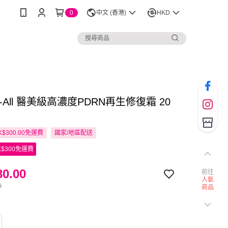
0
中文 (香港)
HKD
ju-All 醫美級高濃度PDRN再生修復霜 20
$300.00免運費
國家/地區配送
$300免運費
0.00
前往
人氣
0
商品