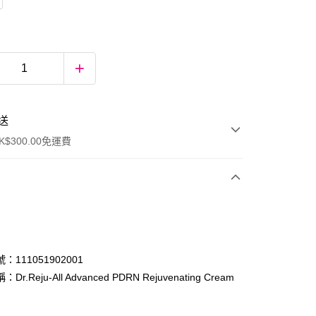
送
$300.00免運費
：111051902001
r.Reju-All Advanced PDRN Rejuvenating Cream
ay