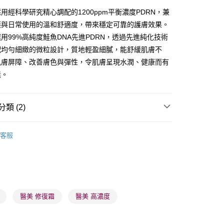
用經科學研究精心調配的1200ppm平衡濃度PDRN，兼
護與日常使用的溫和舒適度，帶來穩定可靠的護膚效果。
用99%高純度鮭魚DNA先進PDRN，透過先進純化技術
配均勻細緻的微粒設計，質地輕盈細膩，能舒緩肌膚不
肌膚屏障、改善膚色與彈性，令肌膚呈現水潤、健康而有
 - 確認發貨後1-3個工作天送達
態。
5.00，滿HK$300.00或以上免運費
業點 - 確認發貨後1-3個工作天送達
類 (2)
5.00，滿HK$300.00或以上免運費
乳液/面霜
面霜
日霜
1-3 工作天送達，訂單將隨機分配至SF順豐速運或京東
客服
進行物流配送
5.00，滿HK$300.00或以上免運費
) 只顯示可選門市。確認發貨後2-5個工作天到店，3天內
會取消訂單，並不會安排重寄
醫美 修復霜
醫美 高濃度
0.00，滿HK$100.00或以上免運費
) 只顯示可選門市。確認發貨後2-5個工作天到店，3天內