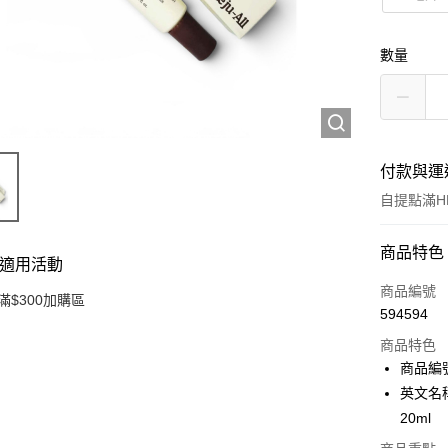
數量
付款與運
自提點滿HK
付款方式
商品特色
適用活動
信用卡
商品編號
滿$300加購區
594594
Apple Pay
商品特色
AlipayHK
商品編號
英文名稱：D
PayMe
20ml
WeChat P