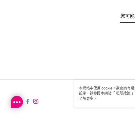
您可能
本網站中使用 cookie，欲查詢有關
設定，請參閱本網站「
私隱政策
」
用 cookie。
了解更多 >