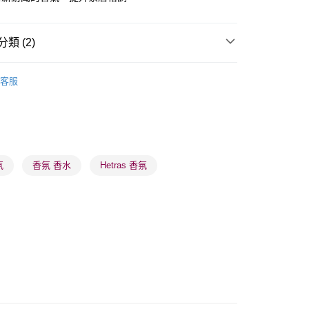
類 (2)
 - 確認發貨後1-3個工作天送達
家居香薰
家居香氛
客服
5.00，滿HK$300.00或以上免運費
業點 - 確認發貨後1-3個工作天送達
5.00，滿HK$300.00或以上免運費
1-3 工作天送達，訂單將隨機分配至SF順豐速運或京東
氛
香氛 香水
Hetras 香氛
進行物流配送
5.00，滿HK$300.00或以上免運費
) 只顯示可選門市。確認發貨後2-5個工作天到店，3天內
會取消訂單，並不會安排重寄
0.00，滿HK$100.00或以上免運費