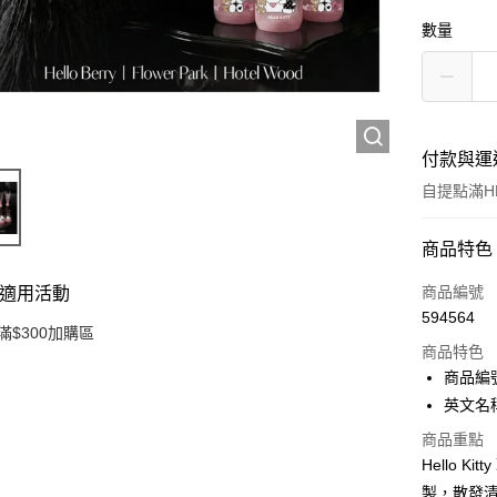
數量
付款與運
自提點滿HK
付款方式
商品特色
信用卡
商品編號
適用活動
594564
Apple Pay
滿$300加購區
商品特色
AlipayHK
商品編號：
英文名稱：H
PayMe
商品重點
WeChat P
Hello 
製，散發
BoC Pay