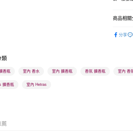
商品相關分
送貨方式
順豐自助櫃
香水香薰
分享
每筆HK$6
K-Beauty
順豐站及營
每筆HK$6
分類
確認發貨後
 擴香瓶
室內 香水
室內 擴香瓶
香氛 擴香瓶
室內 香
物流公司
每筆HK$6
as 擴香瓶
室內 Hetras
(香港門市
取。逾期
每筆HK$2
推薦