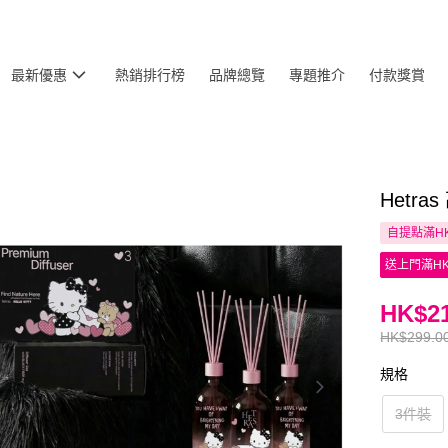
最新優惠
熱銷排行榜
品牌總覽
專題推介
付款獎賞
Hetr
自提點滿HK
送上門滿HK
HK$21
HK$299.0
規格
3件裝