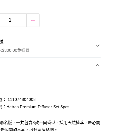
送
$300.00免運費
 111074804008
etras Premium Diffuser Set 3pcs
ay
Kitty 聯名版，一共包含3款不同香型。採用天然植萃，匠心調
清新耐聞的香氣，提升家居格調。