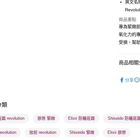
英文名稱： 
PayMe
Revolu
WeChat P
商品重點
專為緊緻
BoC Pay
氧化力的專利
受損，幫
送貨方式
順豐自助櫃
商品相關分
每筆HK$6
護膚保養
順豐站及營
分享
每筆HK$6
確認發貨後
分類
物流公司
每筆HK$6
 revolution
膠原 緊緻
Elixir 防曬底霜
Shiseido 防曬底
(香港門市
volution
妝前 revolution
Shiseido 緊緻
Elixir 膠原
取。逾期