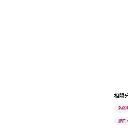
相關
防曬底霜
膠原 re