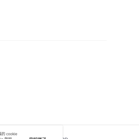
0.00，滿HK$100.00或以上免運費
) 只顯示可選門市。確認發貨後2-5個工作天到店，3天內
會取消訂單，並不會安排重寄
0.00，滿HK$100.00或以上免運費
送 - 確認發貨後1-4個工作天送達
運費表
 cookie