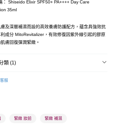
Shiseido Elixir SPF50+ PA++++ Day Care
tion 35ml
ay
肌膚及深層補濕而設的高效養膚防護配方，蘊含具強效抗
成分 MitoRevitalizer，有效修復因紫外線引起的膠原
助肌膚回復彈潤緊緻。
 - 確認發貨後1-3個工作天送達
類 (1)
5.00，滿HK$300.00或以上免運費
防曬護理
防曬乳/霜
業點 - 確認發貨後1-3個工作天送達
客服
5.00，滿HK$300.00或以上免運費
1-3 工作天送達，訂單將隨機分配至SF順豐速運或京東
進行物流配送
5.00，滿HK$300.00或以上免運費
霜
緊緻 妝前
緊緻 補濕
) 只顯示可選門市。確認發貨後2-5個工作天到店，3天內
會取消訂單，並不會安排重寄