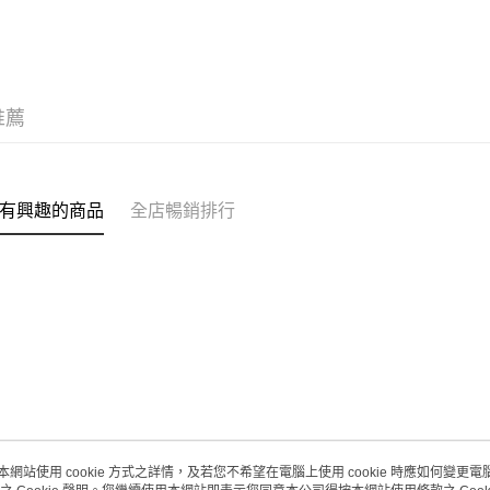
每筆HK$2
(澳門門市
取。逾期
每筆HK$2
推薦
澳門地區配
有興趣的商品
全店暢銷排行
本網站使用 cookie 方式之詳情，及若您不希望在電腦上使用 cookie 時應如何變更電腦的