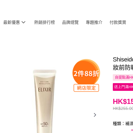
最新優惠
熱銷排行榜
品牌總覽
專題推介
付款獎賞
Shise
妝前防
自提點滿HK
送上門滿HK
HK$15
HK$255.0
種類：補