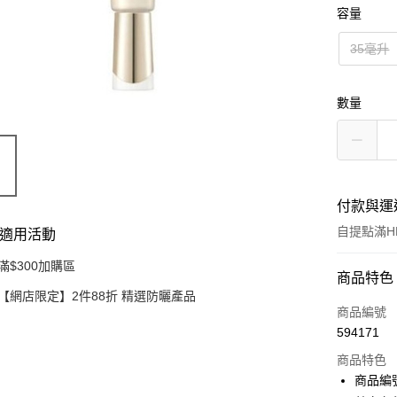
容量
35毫升
數量
付款與運
自提點滿HK
適用活動
滿$300加購區
付款方式
商品特色
【網店限定】2件88折 精選防曬產品
信用卡
商品編號
594171
Apple Pay
商品特色
AlipayHK
商品編號