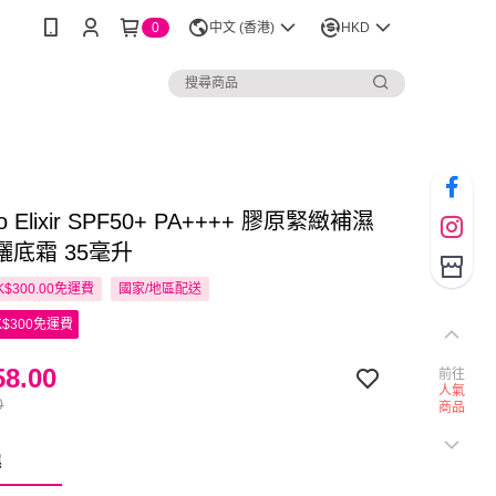
0
中文 (香港)
HKD
ido Elixir SPF50+ PA++++ 膠原緊緻補濕
曬底霜 35毫升
$300.00免運費
國家/地區配送
$300免運費
8.00
前往
人氣
0
商品
濕