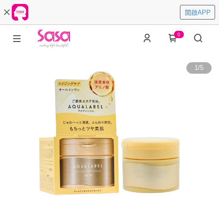
開啟APP
0
1
/
5