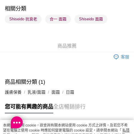
順豐站及營業點 - 確認發貨後1-3個工作天送達
相關分類
每筆HK$65.00，滿HK$300.00或以上免運費
Shiseido 抗衰老
合一 面霜
Shiseido 面霜
確認發貨後1-3 工作天送達，訂單將隨機分配至SF順豐速運或京東
物流公司進行物流配送
每筆HK$65.00，滿HK$300.00或以上免運費
商品推薦
(香港門市) 只顯示可選門市。確認發貨後2-5個工作天到店，3天內
客服
取。逾期會取消訂單，並不會安排重寄
每筆HK$20.00，滿HK$100.00或以上免運費
(澳門門市) 只顯示可選門市。確認發貨後2-5個工作天到店，3天內
商品相關分類 (1)
取。逾期會取消訂單，並不會安排重寄
護膚保養
乳液/面霜
面霜
日霜
每筆HK$20.00，滿HK$100.00或以上免運費
澳門地區配送 - 確認發貨後1-4個工作天送達
運費表
您可能有興趣的商品
全店暢銷排行
本網站中使用 cookie，欲查詢有關本網站使用 cookie 方式之詳情，及若您不希
熱門標籤
望在電腦上使用 cookie 時應如何變更電腦的 cookie 設定，請參閱本網站「
私隱