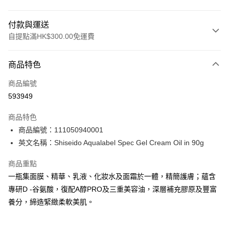
付款與運送
自提點滿HK$300.00免運費
付款方式
商品特色
信用卡
商品編號
Apple Pay
593949
AlipayHK
商品特色
PayMe
商品編號：111050940001
英文名稱：Shiseido Aqualabel Spec Gel Cream Oil in 90g
WeChat Pay
商品重點
BoC Pay
一瓶集面膜、精華、乳液、化妝水及面霜於一體，精簡護膚；蘊含
專研D -谷氨酸，復配A醇PRO及三重美容油，深層補充膠原及豐富
送貨方式
養分，締造緊緻柔軟美肌。
順豐自助櫃 - 確認發貨後1-3個工作天送達
每筆HK$65.00，滿HK$300.00或以上免運費