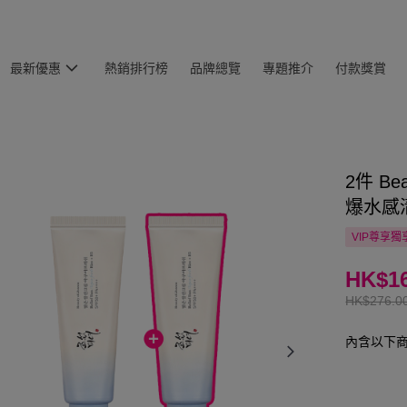
最新優惠
熱銷排行榜
品牌總覽
專題推介
付款獎賞
2件 Bea
爆水感清
VIP尊享
獨
HK$16
HK$276.0
內含以下