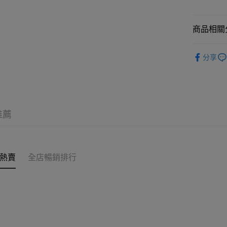
順豐站及營
商品相關分
每筆HK$6
護膚保養
確認發貨後
分享
物流公司
每筆HK$6
(香港門市
取。逾期
推薦
每筆HK$2
(澳門門市
取。逾期
熱賣
全店暢銷排行
每筆HK$2
澳門地區配