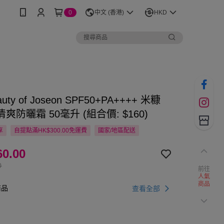
0
中文 (香港)
HKD
uty of Joseon SPF50+PA++++ 米糠
爽防曬霜 50毫升 (組合價: $160)
享
自提點滿HK$300.00免運費
國家/地區配送
0.00
0
前往
人氣
商品
商品
查看全部