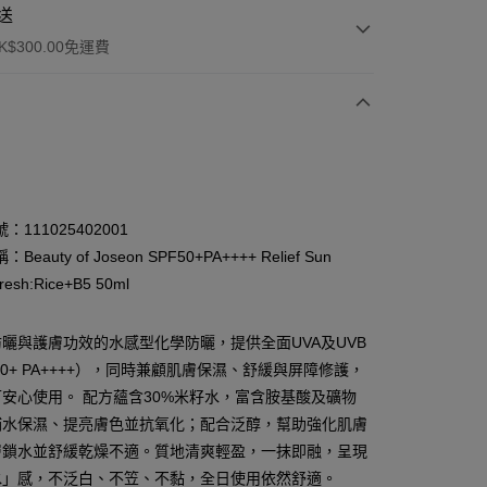
送
$300.00免運費
：111025402001
eauty of Joseon SPF50+PA++++ Relief Sun
resh:Rice+B5 50ml
ay
曬與護膚功效的水感型化學防曬，提供全面UVA及UVB
F50+ PA++++），同時兼顧肌膚保濕、舒緩與屏障修護，
安心使用。 配方蘊含30%米籽水，富含胺基酸及礦物
補水保濕、提亮膚色並抗氧化；配合泛醇，幫助強化肌膚
層鎖水並舒緩乾燥不適。質地清爽輕盈，一抹即融，呈現
 - 確認發貨後1-3個工作天送達
水」感，不泛白、不笠、不黏，全日使用依然舒適。
5.00，滿HK$300.00或以上免運費