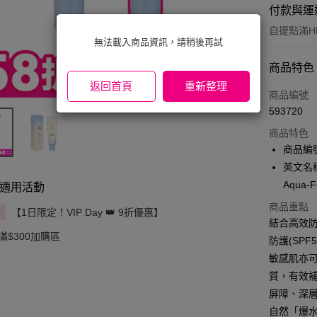
付款與運
自提點滿HK
無法載入商品資訊，請稍後再試
付款方式
商品特色
返回首頁
重新整理
信用卡
商品編號
593720
Apple Pay
商品特色
AlipayHK
商品編號
英文名稱：B
PayMe
Aqua-F
適用活動
WeChat P
商品重點
【1日限定！VIP Day 👑 9折優惠】
享
結合高效防
BoC Pay
滿$300加購區
防護(SP
敏感肌亦可
送貨方式
質，有效
屏障、深
順豐自助櫃
自然「爆
每筆HK$6