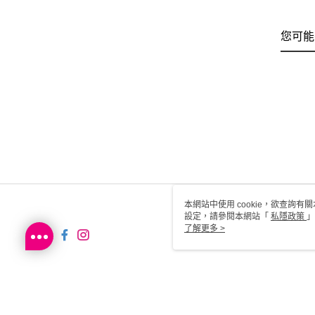
您可能
本網站中使用 cookie，欲查詢有關
設定，請參閱本網站「
私隱政策
」
用 cookie。
了解更多 >