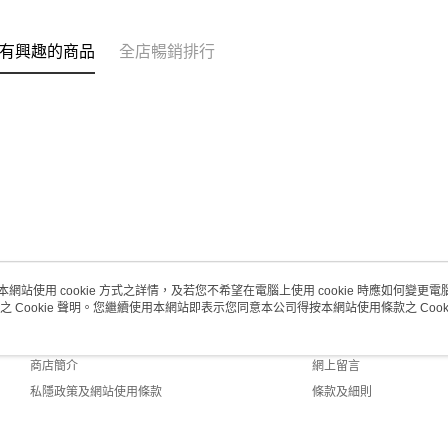
(澳門門市
取。逾期
有興趣的商品
全店暢銷排行
每筆HK$2
澳門地區配
本網站使用 cookie 方式之詳情，及若您不希望在電腦上使用 cookie 時應如何變更電腦的
之 Cookie 聲明。您繼續使用本網站即表示您同意本公司得按本網站使用條款之 Cooki
關於我們
客戶服務
品牌故事
購物說明
商店簡介
網上留言
私隱政策及網站使用條款
條款及細則
聯絡我們