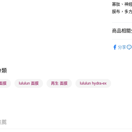
WeChat P
寡肽、神
膜布，多
BoC Pay
商品相關分
送貨方式
順豐自助櫃
護膚保養
分享
每筆HK$6
護膚保養
順豐站及營
護膚保養
每筆HK$6
分類
確認發貨後
面膜
lululun 面膜
再生 面膜
lululun hydra-ex
物流公司
每筆HK$6
(香港門市
取。逾期
每筆HK$2
推薦