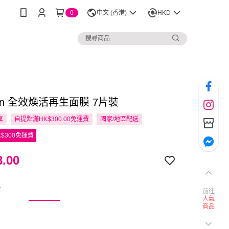
0
中文 (香港)
HKD
Lun 全效煥活再生面膜 7片裝
享
自提點滿HK$300.00免運費
國家/地區配送
$300免運費
.00
生
前往
人氣
商品