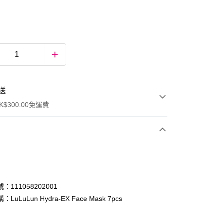
送
$300.00免運費
：111058202001
LuLuLun Hydra-EX Face Mask 7pcs