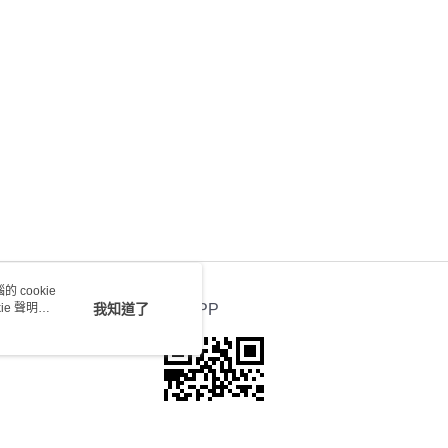
) 只顯示可選門市。確認發貨後2-5個工作天到店，3天內
會取消訂單，並不會安排重寄
0.00，滿HK$100.00或以上免運費
送 - 確認發貨後1-4個工作天送達
運費表
 cookie
e 聲明使
我知道了
官方APP