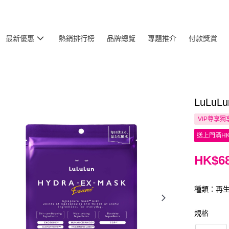
最新優惠
熱銷排行榜
品牌總覽
專題推介
付款獎賞
LuLu
VIP尊享
獨
送上門滿HK
HK$68
種類：再
規格