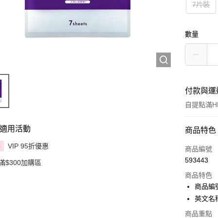
7片裝
數量
付款與運
自提點滿HK
適用活動
付款方式
商品特色
VIP 95折優惠
享
信用卡
商品編號
593443
滿$300加購區
Apple Pay
商品特色
AlipayHK
商品編號
英文名稱：
PayMe
商品重點