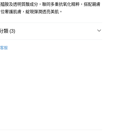
ay
經醯胺及透明質酸成分，聯同多重抗氧化精粹，搭配親膚
方位奢護肌膚，綻現彈潤透亮美肌。
類 (3)
 - 確認發貨後1-3個工作天送達
面膜
片裝面膜
客服
5.00，滿HK$300.00或以上免運費
皇牌成份系列
Exosome - 源自幹細胞
業點 - 確認發貨後1-3個工作天送達
皇牌成份系列
Ceramides - 皮膚屏障核心
5.00，滿HK$300.00或以上免運費
1-3 工作天送達，訂單將隨機分配至SF順豐速運或京東
進行物流配送
5.00，滿HK$300.00或以上免運費
) 只顯示可選門市。確認發貨後2-5個工作天到店，3天內
會取消訂單，並不會安排重寄
0.00，滿HK$100.00或以上免運費