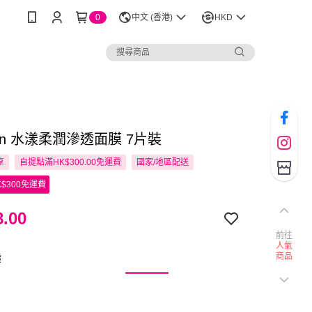
0
中文 (香港)
HKD
Lun 水漾柔潤滲透面膜 7片裝
享
自提點滿HK$300.00免運費
國家/地區配送
$300免運費
.00
前往
人氣
商品
透