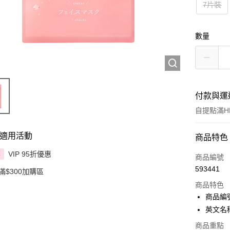
7片裝
數量
付款與運
自提點滿HK
適用活動
付款方式
商品特色
VIP 95折優惠
享
信用卡
商品編號
593441
滿$300加購區
Apple Pay
商品特色
AlipayHK
商品編號
英文名稱：
PayMe
商品重點