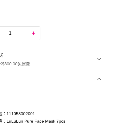
送
$300.00免運費
：111058002001
LuLuLun Pure Face Mask 7pcs