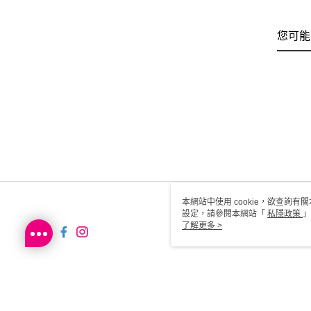
您可能
本網站中使用 cookie，欲查詢有關
設定，請參閱本網站「
私隱政策
」
用 cookie。
了解更多 >