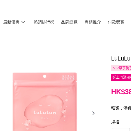
最新優惠
熱銷排行榜
品牌總覽
專題推介
付款獎賞
LuLu
VIP尊享
獨
送上門滿HK
HK$38
種類：滲
規格