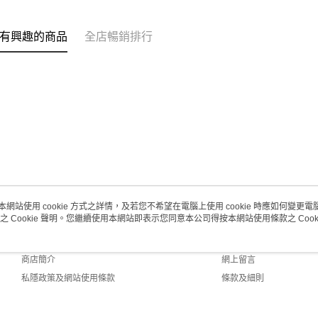
(澳門門市
取。逾期
有興趣的商品
全店暢銷排行
每筆HK$2
澳門地區配
本網站使用 cookie 方式之詳情，及若您不希望在電腦上使用 cookie 時應如何變更電腦的
之 Cookie 聲明。您繼續使用本網站即表示您同意本公司得按本網站使用條款之 Cooki
關於我們
客戶服務
品牌故事
購物說明
商店簡介
網上留言
私隱政策及網站使用條款
條款及細則
聯絡我們