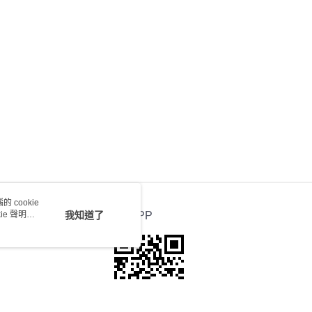
) 只顯示可選門市。確認發貨後2-5個工作天到店，3天內
會取消訂單，並不會安排重寄
0.00，滿HK$100.00或以上免運費
送 - 確認發貨後1-4個工作天送達
運費表
 cookie
e 聲明使
我知道了
官方APP