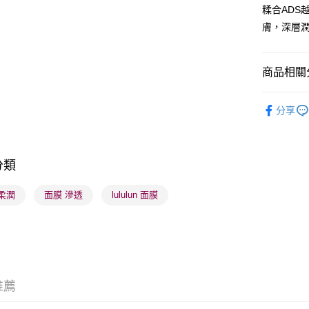
WeChat P
糅合AD
膚，深層
BoC Pay
商品相關分
送貨方式
順豐自助櫃
護膚保養
分享
每筆HK$6
護膚保養
順豐站及營
每筆HK$6
分類
確認發貨後
柔潤
面膜 滲透
lululun 面膜
物流公司
每筆HK$6
(香港門市
取。逾期
每筆HK$2
推薦