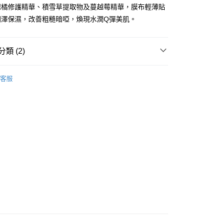
ay
S越橘修護精華、積雪草提取物及蔓越莓精華，膜布輕薄貼
潤澤保濕，改善粗糙暗啞，煥現水潤Q彈美肌。
類 (2)
 - 確認發貨後1-3個工作天送達
面膜
片裝面膜
客服
5.00，滿HK$300.00或以上免運費
皇牌成份系列
Peptides - 膠原彈力激活
業點 - 確認發貨後1-3個工作天送達
5.00，滿HK$300.00或以上免運費
1-3 工作天送達，訂單將隨機分配至SF順豐速運或京東
進行物流配送
5.00，滿HK$300.00或以上免運費
) 只顯示可選門市。確認發貨後2-5個工作天到店，3天內
會取消訂單，並不會安排重寄
0.00，滿HK$100.00或以上免運費