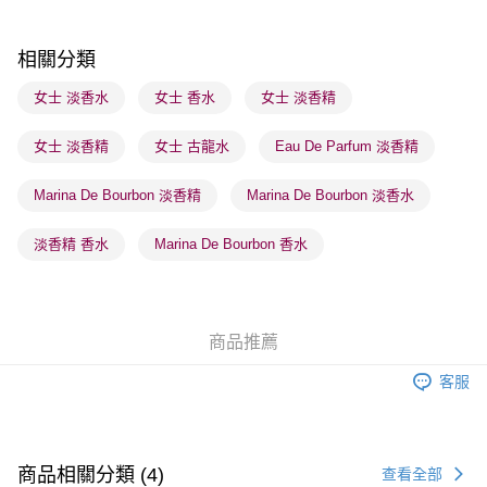
每筆HK$65.00，滿HK$300.00或以上免運費
順豐站及營業點 - 確認發貨後1-3個工作天送達
相關分類
每筆HK$65.00，滿HK$300.00或以上免運費
女士 淡香水
女士 香水
女士 淡香精
確認發貨後1-3 工作天送達，訂單將隨機分配至SF順豐速運或京東
女士 淡香精
女士 古龍水
Eau De Parfum 淡香精
物流公司進行物流配送
每筆HK$65.00，滿HK$300.00或以上免運費
Marina De Bourbon 淡香精
Marina De Bourbon 淡香水
(香港門市) 只顯示可選門市。確認發貨後2-5個工作天到店，3天內
取。逾期會取消訂單，並不會安排重寄
淡香精 香水
Marina De Bourbon 香水
每筆HK$20.00，滿HK$100.00或以上免運費
(澳門門市) 只顯示可選門市。確認發貨後2-5個工作天到店，3天內
取。逾期會取消訂單，並不會安排重寄
商品推薦
每筆HK$20.00，滿HK$100.00或以上免運費
客服
商品相關分類 (4)
查看全部