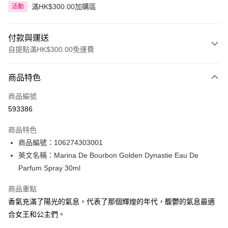
滿HK$300.00加購區
活動
付款與運送
自提點滿HK$300.00免運費
付款方式
商品特色
信用卡
商品編號
Apple Pay
593386
AlipayHK
商品特色
PayMe
商品編號：106274303001
英文名稱：Marina De Bourbon Golden Dynastie Eau De
WeChat Pay
Parfum Spray 30ml
BoC Pay
商品重點
香氣充滿了陽光的氣息，代表了那個輝煌的年代，馥鬱的氣息最適
送貨方式
合女王和公主們。
順豐自助櫃 - 確認發貨後1-3個工作天送達