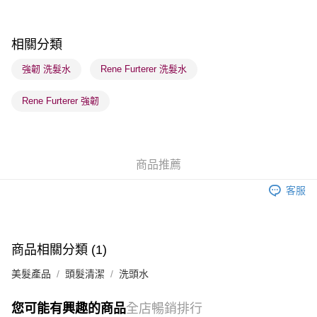
每筆HK$65.00，滿HK$300.00或以上免運費
順豐站及營業點 - 確認發貨後1-3個工作天送達
相關分類
每筆HK$65.00，滿HK$300.00或以上免運費
強韌 洗髮水
Rene Furterer 洗髮水
確認發貨後1-3 工作天送達，訂單將隨機分配至SF順豐速運或京東
Rene Furterer 強韌
物流公司進行物流配送
每筆HK$65.00，滿HK$300.00或以上免運費
(香港門市) 只顯示可選門市。確認發貨後2-5個工作天到店，3天內
商品推薦
取。逾期會取消訂單，並不會安排重寄
每筆HK$20.00，滿HK$100.00或以上免運費
客服
(澳門門市) 只顯示可選門市。確認發貨後2-5個工作天到店，3天內
取。逾期會取消訂單，並不會安排重寄
每筆HK$20.00，滿HK$100.00或以上免運費
商品相關分類 (1)
澳門地區配送 - 確認發貨後1-4個工作天送達
運費表
美髮產品
頭髮清潔
洗頭水
您可能有興趣的商品
全店暢銷排行