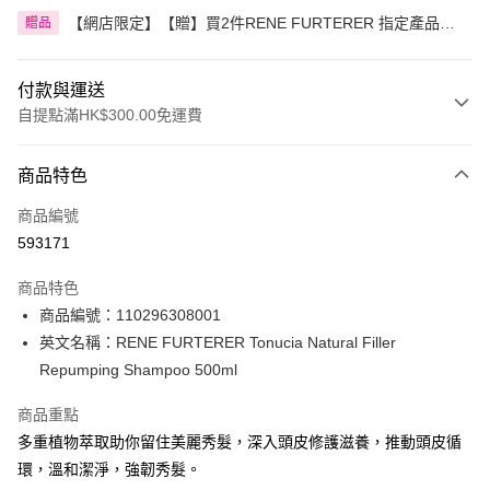
【網店限定】【贈】買2件RENE FURTERER 指定產品送2
贈品
件活髮洗髮水(延緩脫髮)50ml
付款與運送
自提點滿HK$300.00免運費
付款方式
商品特色
信用卡
商品編號
Apple Pay
593171
AlipayHK
商品特色
PayMe
商品編號：110296308001
英文名稱：RENE FURTERER Tonucia Natural Filler
WeChat Pay
Repumping Shampoo 500ml
BoC Pay
商品重點
多重植物萃取助你留住美麗秀髮，深入頭皮修護滋養，推動頭皮循
送貨方式
環，溫和潔淨，強韌秀髮。
順豐自助櫃 - 確認發貨後1-3個工作天送達