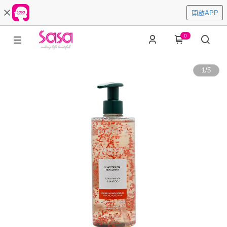
開啟APP
0
1
/
5