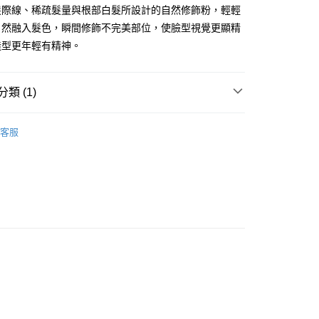
ay
髮際線、稀疏髮量與根部白髮所設計的自然修飾粉，輕輕
自然融入髮色，瞬間修飾不完美部位，使臉型視覺更顯精
造型更年輕有精神。
類 (1)
 - 確認發貨後1-3個工作天送達
頭髮造型
定型用品
5.00，滿HK$300.00或以上免運費
客服
業點 - 確認發貨後1-3個工作天送達
5.00，滿HK$300.00或以上免運費
1-3 工作天送達，訂單將隨機分配至SF順豐速運或京東
進行物流配送
5.00，滿HK$300.00或以上免運費
) 只顯示可選門市。確認發貨後2-5個工作天到店，3天內
會取消訂單，並不會安排重寄
0.00，滿HK$100.00或以上免運費