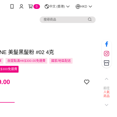
0
中文 (香港)
HKD
NNE 美髲黑髲粉 #02 4克
享
自提點滿HK$300.00免運費
國家/地區配送
$300免運費
.00
前往
人氣
商品