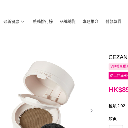
最新優惠
熱銷排行榜
品牌總覽
專題推介
付款獎賞
CEZA
VIP尊享
獨
送上門滿HK
HK$89
種類：02
顏色