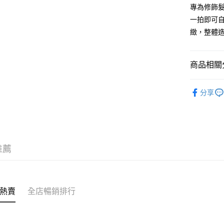
WeChat P
專為修飾
一拍即可
BoC Pay
緻，整體
送貨方式
商品相關分
順豐自助櫃
美髮產品
每筆HK$6
分享
順豐站及營
每筆HK$6
確認發貨後
物流公司
推薦
每筆HK$6
(香港門市
熱賣
全店暢銷排行
取。逾期
每筆HK$2