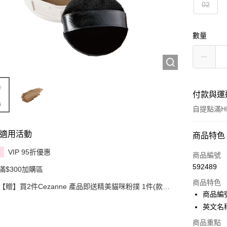
02
數量
付款與運
自提點滿HK
適用活動
付款方式
商品特色
VIP 95折優惠
享
信用卡
商品編號
592489
滿$300加購區
Apple Pay
商品特色
【贈】買2件Cezanne 產品即送精美貓咪粉撲 1件(款式
AlipayHK
商品編號
隨機)
英文名稱：
PayMe
商品重點