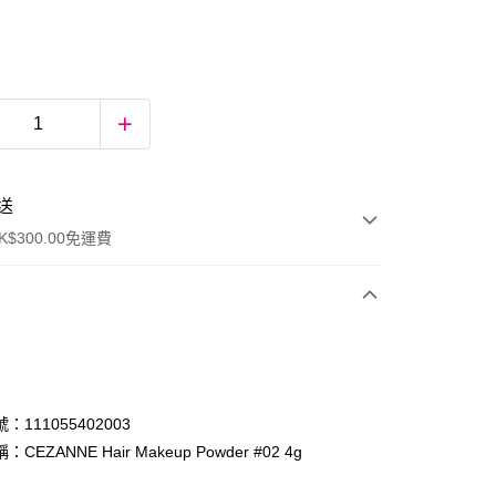
送
$300.00免運費
：111055402003
CEZANNE Hair Makeup Powder #02 4g