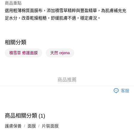
商品重點
選用輕薄棉質面膜布，添加積雪草精粹與豐盈精華，為肌膚補充充
送貨方式
足水分，改善乾燥粗糙，舒緩肌膚不適，穩定膚況。
順豐自助櫃 - 確認發貨後1-3個工作天送達
每筆HK$65.00，滿HK$300.00或以上免運費
順豐站及營業點 - 確認發貨後1-3個工作天送達
相關分類
每筆HK$65.00，滿HK$300.00或以上免運費
積雪草 修護面膜
天然 orjena
確認發貨後1-3 工作天送達，訂單將隨機分配至SF順豐速運或京東
物流公司進行物流配送
每筆HK$65.00，滿HK$300.00或以上免運費
商品推薦
(香港門市) 只顯示可選門市。確認發貨後2-5個工作天到店，3天內
客服
取。逾期會取消訂單，並不會安排重寄
每筆HK$20.00，滿HK$100.00或以上免運費
(澳門門市) 只顯示可選門市。確認發貨後2-5個工作天到店，3天內
商品相關分類 (1)
取。逾期會取消訂單，並不會安排重寄
護膚保養
面膜
片裝面膜
每筆HK$20.00，滿HK$100.00或以上免運費