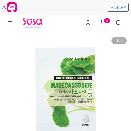
開啟APP
0
1
/
5