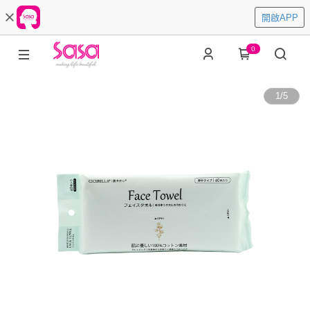
開啟APP
0
1
/
5