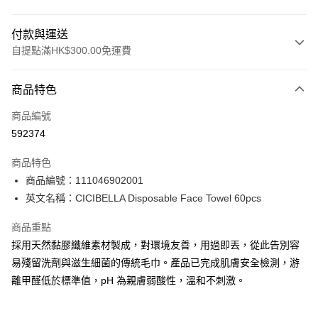
付款與運送
自提點滿HK$300.00免運費
付款方式
商品特色
信用卡
商品編號
Apple Pay
592374
AlipayHK
商品特色
PayMe
商品編號：111046902001
英文名稱：CICIBELLA Disposable Face Towel 60pcs
WeChat Pay
商品重點
BoC Pay
採用天然黏膠纖維素材製成，對環境友善，用過即丟，從此告別容
易殘留洗劑與滋生細菌的傳統毛巾。產品已完成肌膚安全檢測，游
送貨方式
離甲醛低於標準值，pH 為親膚弱酸性，溫和不刺激。
順豐自助櫃 - 確認發貨後1-3個工作天送達
每筆HK$65.00，滿HK$300.00或以上免運費