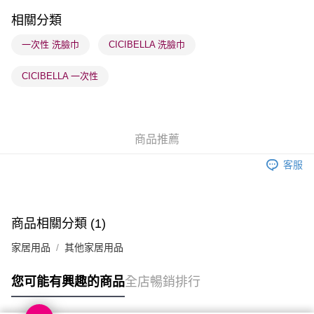
順豐站及營業點 - 確認發貨後1-3個工作天送達
相關分類
每筆HK$65.00，滿HK$300.00或以上免運費
一次性 洗臉巾
CICIBELLA 洗臉巾
確認發貨後1-3 工作天送達，訂單將隨機分配至SF順豐速運或京東
CICIBELLA 一次性
物流公司進行物流配送
每筆HK$65.00，滿HK$300.00或以上免運費
(香港門市) 只顯示可選門市。確認發貨後2-5個工作天到店，3天內
商品推薦
取。逾期會取消訂單，並不會安排重寄
每筆HK$20.00，滿HK$100.00或以上免運費
客服
(澳門門市) 只顯示可選門市。確認發貨後2-5個工作天到店，3天內
取。逾期會取消訂單，並不會安排重寄
每筆HK$20.00，滿HK$100.00或以上免運費
商品相關分類 (1)
澳門地區配送 - 確認發貨後1-4個工作天送達
運費表
家居用品
其他家居用品
您可能有興趣的商品
全店暢銷排行