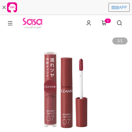
開啟APP
0
1
/
1