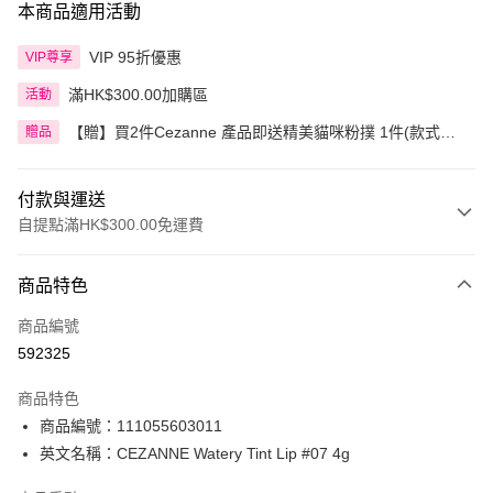
本商品適用活動
VIP 95折優惠
VIP尊享
滿HK$300.00加購區
活動
【贈】買2件Cezanne 產品即送精美貓咪粉撲 1件(款式隨
贈品
機)
付款與運送
自提點滿HK$300.00免運費
付款方式
商品特色
信用卡
商品編號
Apple Pay
592325
AlipayHK
商品特色
PayMe
商品編號：111055603011
英文名稱：CEZANNE Watery Tint Lip #07 4g
WeChat Pay