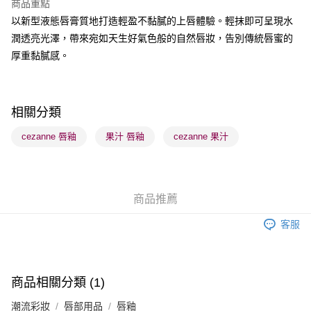
商品重點
BoC Pay
以新型液態唇膏質地打造輕盈不黏膩的上唇體驗。輕抹即可呈現水
潤透亮光澤，帶來宛如天生好氣色般的自然唇妝，告別傳統唇蜜的
送貨方式
厚重黏膩感。
順豐自助櫃 - 確認發貨後1-3個工作天送達
每筆HK$65.00，滿HK$300.00或以上免運費
順豐站及營業點 - 確認發貨後1-3個工作天送達
相關分類
每筆HK$65.00，滿HK$300.00或以上免運費
cezanne 唇釉
果汁 唇釉
cezanne 果汁
確認發貨後1-3 工作天送達，訂單將隨機分配至SF順豐速運或京東
物流公司進行物流配送
每筆HK$65.00，滿HK$300.00或以上免運費
商品推薦
(香港門市) 只顯示可選門市。確認發貨後2-5個工作天到店，3天內
客服
取。逾期會取消訂單，並不會安排重寄
每筆HK$20.00，滿HK$100.00或以上免運費
(澳門門市) 只顯示可選門市。確認發貨後2-5個工作天到店，3天內
商品相關分類 (1)
取。逾期會取消訂單，並不會安排重寄
潮流彩妝
唇部用品
唇釉