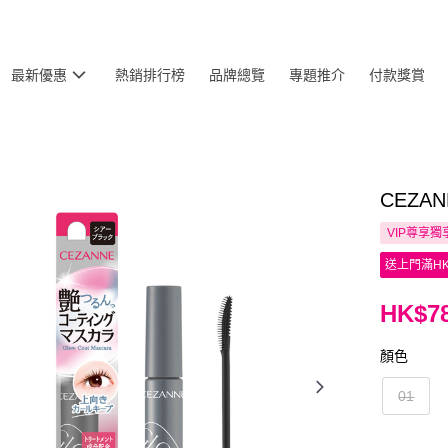
最新優惠
熱銷排行榜
品牌總覽
專題推介
付款獎賞
CEZA
VIP尊享
獨
送上門滿HK
HK$78
顏色
01