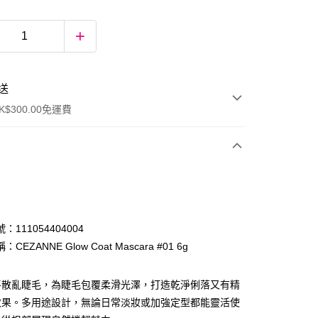
送
$300.00免運費
：111054404004
CEZANNE Glow Coat Mascara #01 6g
ay
平散亂睫毛，為睫毛包覆柔滑光澤，打造乾淨俐落又有精
效果。多用途設計，無論日常淡妝或加強定型都能靈活使