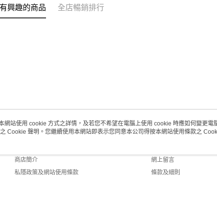
有興趣的商品
全店暢銷排行
澳門地區配
本網站使用 cookie 方式之詳情，及若您不希望在電腦上使用 cookie 時應如何變更電腦的
之 Cookie 聲明。您繼續使用本網站即表示您同意本公司得按本網站使用條款之 Cooki
關於我們
客戶服務
品牌故事
購物說明
商店簡介
網上留言
私隱政策及網站使用條款
條款及細則
聯絡我們