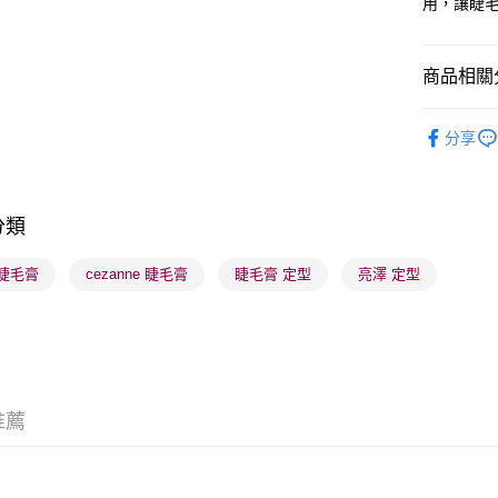
用，讓睫
送貨方式
商品相關分
順豐自助櫃
潮流彩妝
每筆HK$6
分享
順豐站及營
每筆HK$6
分類
確認發貨後
物流公司
 睫毛膏
cezanne 睫毛膏
睫毛膏 定型
亮澤 定型
每筆HK$6
(香港門市
取。逾期
每筆HK$2
推薦
(澳門門市
取。逾期
每筆HK$2