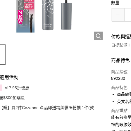
數量
付款與運
自提點滿HK
付款方式
商品特色
信用卡
商品編號
適用活動
592280
Apple Pay
商品特色
VIP 95折優惠
享
AlipayHK
商品編號
滿$300加購區
英文名稱：
PayMe
【贈】買2件Cezanne 產品即送精美貓咪粉撲 1件(款式
商品重點
隨機)
WeChat P
能有效撫
神的眼妝
BoC Pay