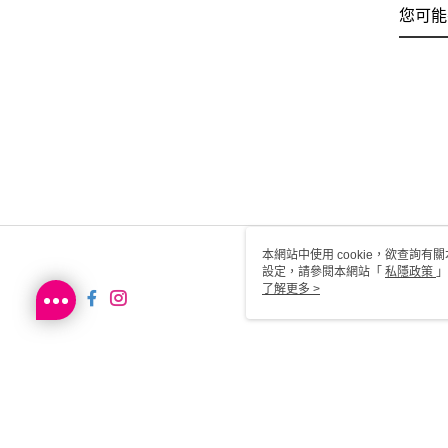
您可能
本網站中使用 cookie，欲查詢有關
設定，請參閱本網站「
私隱政策
」
用 cookie。
了解更多 >