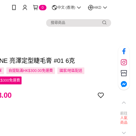
0
中文 (香港)
HKD
NNE 亮澤定型睫毛膏 #01 6克
享
自提點滿HK$300.00免運費
國家/地區配送
$300免運費
.00
前往
人氣
商品