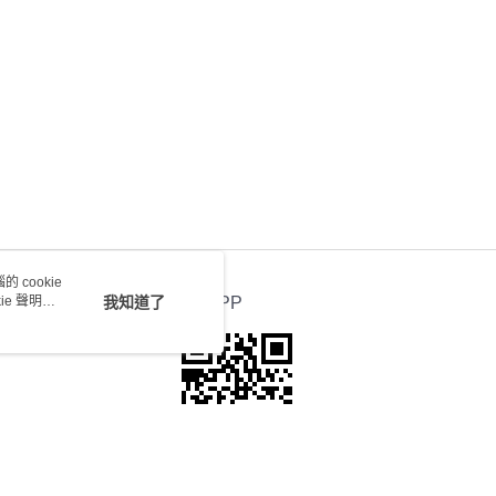
送 - 確認發貨後1-4個工作天送達
運費表
 cookie
e 聲明使
我知道了
官方APP