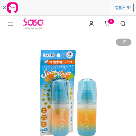
開啟APP
0
1
/
5