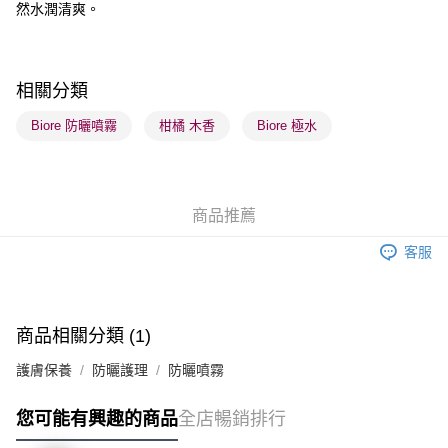
然水潤清爽。
順豐站及營業點 - 確認發貨後1-3個工作天送達
每筆HK$65.00，滿HK$300.00或以上免運費
相關分類
確認發貨後1-3 工作天送達，訂單將隨機分配至SF順豐速運或京東
物流公司進行物流配送
Biore 防曬噴霧
柑橘 木香
Biore 極水
每筆HK$65.00，滿HK$300.00或以上免運費
(香港門市) 只顯示可選門市。確認發貨後2-5個工作天到店，3天內
取。逾期會取消訂單，並不會安排重寄
商品推薦
每筆HK$20.00，滿HK$100.00或以上免運費
客服
(澳門門市) 只顯示可選門市。確認發貨後2-5個工作天到店，3天內
取。逾期會取消訂單，並不會安排重寄
每筆HK$20.00，滿HK$100.00或以上免運費
商品相關分類 (1)
澳門地區配送 - 確認發貨後1-4個工作天送達
運費表
護膚保養
防曬護理
防曬噴霧
您可能有興趣的商品
全店暢銷排行