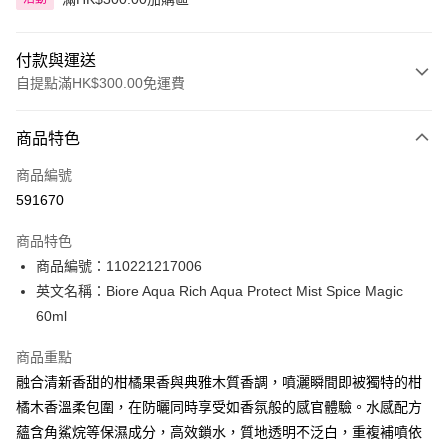
付款與運送
自提點滿HK$300.00免運費
付款方式
商品特色
信用卡
商品編號
Apple Pay
591670
AlipayHK
商品特色
PayMe
商品編號：110221217006
英文名稱：Biore Aqua Rich Aqua Protect Mist Spice Magic
WeChat Pay
60ml
BoC Pay
商品重點
融合清新香甜的柑橘果香與典雅木質香調，噴灑瞬間即被獨特的柑
送貨方式
橘木香溫柔包圍，在防曬同時享受如香氛般的感官體驗。水感配方
順豐自助櫃 - 確認發貨後1-3個工作天送達
蘊含角鯊烷等保濕成分，高效鎖水，質地透明不泛白，重複補噴依
每筆HK$65.00，滿HK$300.00或以上免運費