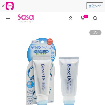
開啟APP
0
1
/
5