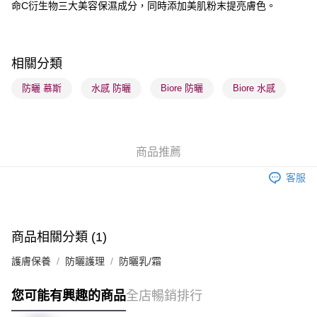
順豐站及營業點 - 確認發貨後1-3個工作天送達
命C衍生物三大美容保濕成分，同時添加美肌粉末提亮膚色。
每筆HK$65.00，滿HK$300.00或以上免運費
確認發貨後1-3 工作天送達，訂單將隨機分配至SF順豐速運或京東
相關分類
物流公司進行物流配送
每筆HK$65.00，滿HK$300.00或以上免運費
防曬 慕斯
水感 防曬
Biore 防曬
Biore 水感
(香港門市) 只顯示可選門市。確認發貨後2-5個工作天到店，3天內
取。逾期會取消訂單，並不會安排重寄
每筆HK$20.00，滿HK$100.00或以上免運費
商品推薦
(澳門門市) 只顯示可選門市。確認發貨後2-5個工作天到店，3天內
客服
取。逾期會取消訂單，並不會安排重寄
每筆HK$20.00，滿HK$100.00或以上免運費
商品相關分類 (1)
澳門地區配送 - 確認發貨後1-4個工作天送達
運費表
護膚保養
防曬護理
防曬乳/霜
您可能有興趣的商品
全店暢銷排行