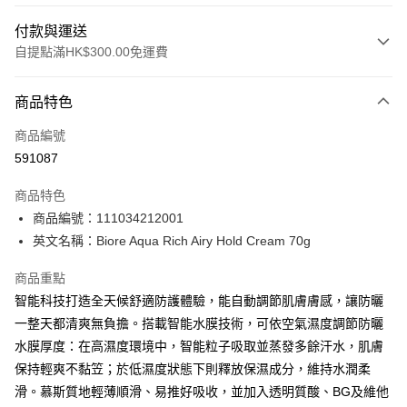
付款與運送
自提點滿HK$300.00免運費
付款方式
商品特色
信用卡
商品編號
Apple Pay
591087
AlipayHK
商品特色
PayMe
商品編號：111034212001
英文名稱：Biore Aqua Rich Airy Hold Cream 70g
WeChat Pay
商品重點
BoC Pay
智能科技打造全天候舒適防護體驗，能自動調節肌膚膚感，讓防曬
一整天都清爽無負擔。搭載智能水膜技術，可依空氣濕度調節防曬
送貨方式
水膜厚度：在高濕度環境中，智能粒子吸取並蒸發多餘汗水，肌膚
順豐自助櫃 - 確認發貨後1-3個工作天送達
保持輕爽不黏笠；於低濕度狀態下則釋放保濕成分，維持水潤柔
每筆HK$65.00，滿HK$300.00或以上免運費
滑。慕斯質地輕薄順滑、易推好吸收，並加入透明質酸、BG及維他