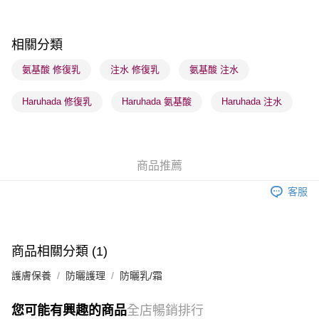
每筆HK$65.00，滿HK$300.00或以上免運費
順豐站及營業點 - 確認發貨後1-3個工作天送達
相關分類
每筆HK$65.00，滿HK$300.00或以上免運費
氨基酸 修復乳
注水 修復乳
氨基酸 注水
確認發貨後1-3 工作天送達，訂單將隨機分配至SF順豐速運或京東
Haruhada 修復乳
Haruhada 氨基酸
Haruhada 注水
物流公司進行物流配送
每筆HK$65.00，滿HK$300.00或以上免運費
(香港門市) 只顯示可選門市。確認發貨後2-5個工作天到店，3天內
商品推薦
取。逾期會取消訂單，並不會安排重寄
每筆HK$20.00，滿HK$100.00或以上免運費
客服
(澳門門市) 只顯示可選門市。確認發貨後2-5個工作天到店，3天內
取。逾期會取消訂單，並不會安排重寄
每筆HK$20.00，滿HK$100.00或以上免運費
商品相關分類 (1)
澳門地區配送 - 確認發貨後1-4個工作天送達
運費表
護膚保養
防曬護理
防曬乳/霜
您可能有興趣的商品
全店暢銷排行