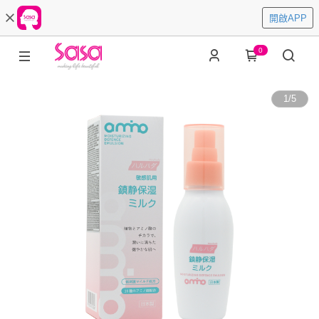
開啟APP
0
1
/
5