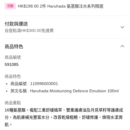
HK$198.00 2件 Haruhada 氨基酸注水系列精選
活動
付款與運送
自提點滿HK$300.00免運費
付款方式
商品特色
信用卡
商品編號
Apple Pay
591085
AlipayHK
商品特色
PayMe
商品編號 : 110996003001
英文名稱 : Haruhada Moisturizing Defence Emulsion 100ml
WeChat Pay
商品重點
BoC Pay
16種氨基酸，複配三重舒緩植萃、雙重護膚油及月見草籽等護膚成
分，為肌膚補充豐富水分，改善乾燥粗糙，舒緩修護，煥現水漾潤
送貨方式
肌。
順豐自助櫃 - 確認發貨後1-3個工作天送達