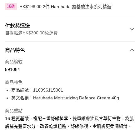
HK$198.00 2件 Haruhada 氨基酸注水系列精選
活動
付款與運送
自提點滿HK$300.00免運費
付款方式
商品特色
信用卡
商品編號
Apple Pay
591084
AlipayHK
商品特色
PayMe
商品編號：110996115001
英文名稱：Haruhada Moisturizing Defence Cream 40g
WeChat Pay
商品重點
BoC Pay
16 種氨基酸，複配三重舒緩植萃、雙重護膚油及甘草衍生物，為肌
膚補充豐富水分，改善乾燥粗糙，舒緩修護，令肌膚更柔潤細滑。
送貨方式
順豐自助櫃 - 確認發貨後1-3個工作天送達