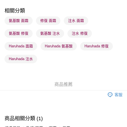
每筆HK$65.00，滿HK$300.00或以上免運費
相關分類
順豐站及營業點 - 確認發貨後1-3個工作天送達
氨基酸 面霜
修復 面霜
注水 面霜
每筆HK$65.00，滿HK$300.00或以上免運費
氨基酸 修復
氨基酸 注水
注水 修復
確認發貨後1-3 工作天送達，訂單將隨機分配至SF順豐速運或京東
物流公司進行物流配送
Haruhada 面霜
Haruhada 氨基酸
Haruhada 修復
每筆HK$65.00，滿HK$300.00或以上免運費
(香港門市) 只顯示可選門市。確認發貨後2-5個工作天到店，3天內
Haruhada 注水
取。逾期會取消訂單，並不會安排重寄
每筆HK$20.00，滿HK$100.00或以上免運費
(澳門門市) 只顯示可選門市。確認發貨後2-5個工作天到店，3天內
商品推薦
取。逾期會取消訂單，並不會安排重寄
客服
每筆HK$20.00，滿HK$100.00或以上免運費
澳門地區配送 - 確認發貨後1-4個工作天送達
運費表
商品相關分類 (1)