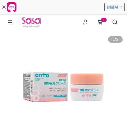
開啟APP
0
1
/
5