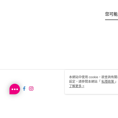
您可能
本網站中使用 cookie，欲查詢有關
設定，請參閱本網站「
私隱政策
」
用 cookie。
了解更多 >