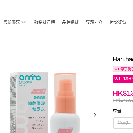
最新優惠
熱銷排行榜
品牌總覽
專題推介
付款獎賞
Haru
VIP尊享
獨
送上門滿HK
HK$13
HK$175.0
容量
30毫升