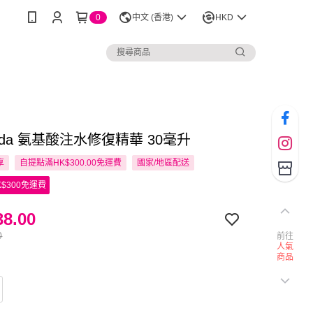
0
中文 (香港)
HKD
hada 氨基酸注水修復精華 30毫升
享
自提點滿HK$300.00免運費
國家/地區配送
$300免運費
8.00
0
前往
人氣
商品