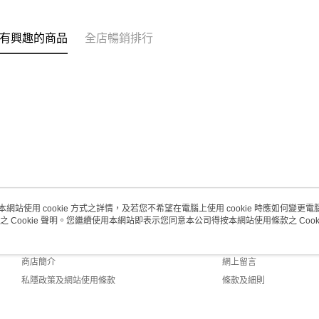
每筆HK$2
澳門地區配
有興趣的商品
全店暢銷排行
本網站使用 cookie 方式之詳情，及若您不希望在電腦上使用 cookie 時應如何變更電腦的
之 Cookie 聲明。您繼續使用本網站即表示您同意本公司得按本網站使用條款之 Cooki
關於我們
客戶服務
品牌故事
購物說明
商店簡介
網上留言
私隱政策及網站使用條款
條款及細則
聯絡我們