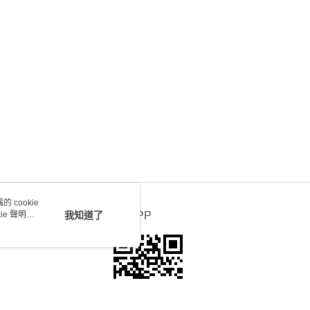
0.00，滿HK$100.00或以上免運費
送 - 確認發貨後1-4個工作天送達
運費表
 cookie
e 聲明使
我知道了
官方APP