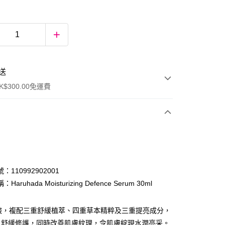
送
$300.00免運費
：110992902001
aruhada Moisturizing Defence Serum 30ml
ay
基酸，複配三重舒緩植萃、四重草本精粹及三重提亮成分，
，舒緩修護，同時改善肌膚紋理，令肌膚綻現水潤亮采。