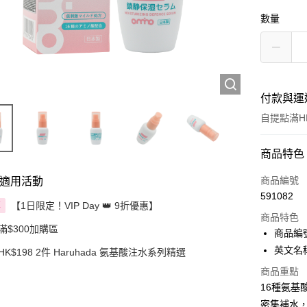
數量
付款與運
自提點滿HK
付款方式
商品特色
信用卡
商品編號
適用活動
591082
Apple Pay
【1日限定！VIP Day 👑 9折優惠】
享
商品特色
滿$300加購區
AlipayHK
商品編號
英文名稱：H
HK$198 2件 Haruhada 氨基酸注水系列精選
PayMe
商品重點
WeChat P
16種氨
密集補水
BoC Pay