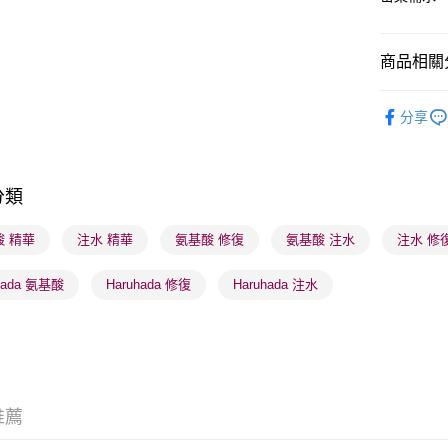
商品相關分
送貨方式
順豐自助櫃
護膚保養
分享
每筆HK$6
順豐站及營
每筆HK$6
分類
確認發貨後
酸 精華
注水 精華
氨基酸 修復
氨基酸 注水
注水 修
物流公司
每筆HK$6
hada 氨基酸
Haruhada 修復
Haruhada 注水
(香港門市
取。逾期
每筆HK$2
(澳門門市
推薦
取。逾期