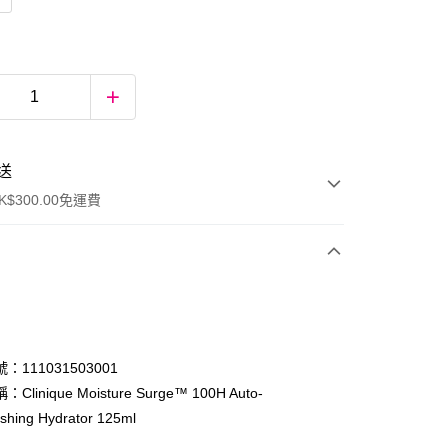
送
$300.00免運費
：111031503001
linique Moisture Surge™ 100H Auto-
ishing Hydrator 125ml
ay