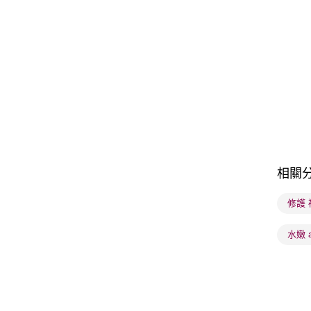
相關
修護
水嫩 au