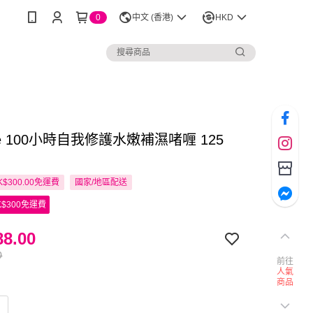
0
中文 (香港)
HKD
ique 100小時自我修護水嫩補濕啫喱 125
$300.00免運費
國家/地區配送
$300免運費
8.00
0
前往
人氣
商品