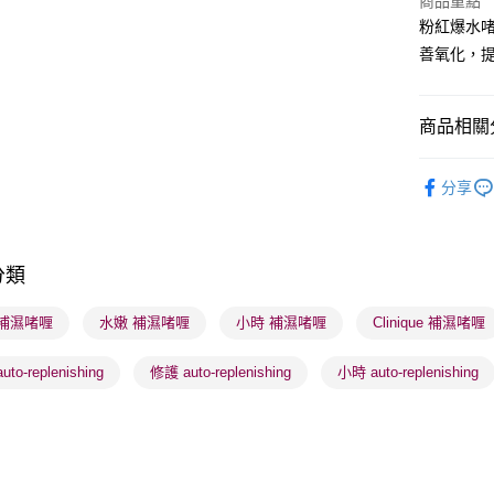
商品重點
粉紅爆水啫
BoC Pay
善氧化，
送貨方式
商品相關分
順豐自助櫃
護膚保養
每筆HK$6
分享
順豐站及營
每筆HK$6
分類
確認發貨後
物流公司
 補濕啫喱
水嫩 補濕啫喱
小時 補濕啫喱
Clinique 補濕啫喱
每筆HK$6
to-replenishing
修護 auto-replenishing
小時 auto-replenishing
(香港門市
取。逾期
每筆HK$2
(澳門門市