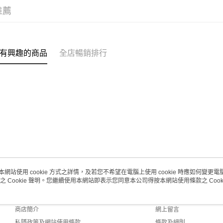
取。逾期
推薦
每筆HK$2
澳門地區配
有興趣的商品
全店暢銷排行
本網站使用 cookie 方式之詳情，及若您不希望在電腦上使用 cookie 時應如何變更電腦的
之 Cookie 聲明。您繼續使用本網站即表示您同意本公司得按本網站使用條款之 Cooki
關於我們
客戶服務
品牌故事
購物說明
商店簡介
網上留言
私隱政策及網站使用條款
條款及細則