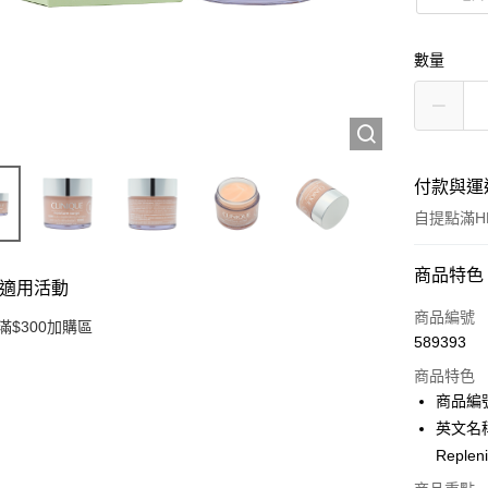
數量
付款與運
自提點滿HK
付款方式
商品特色
適用活動
信用卡
商品編號
滿$300加購區
589393
Apple Pay
商品特色
AlipayHK
商品編號
英文名稱：C
PayMe
Replen
WeChat P