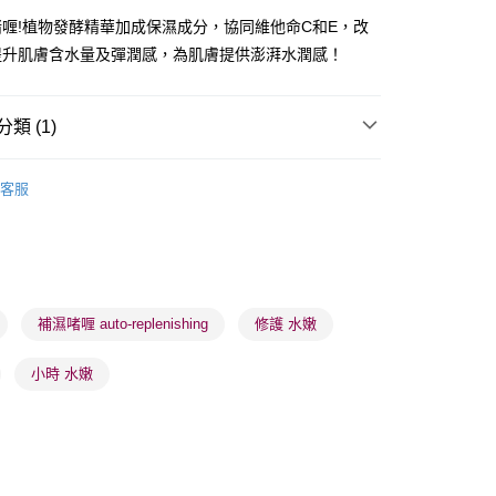
喱!植物發酵精華加成保濕成分，協同維他命C和E，改
提升肌膚含水量及彈潤感，為肌膚提供澎湃水潤感！
類 (1)
 - 確認發貨後1-3個工作天送達
乳液/面霜
乳液
5.00，滿HK$300.00或以上免運費
客服
業點 - 確認發貨後1-3個工作天送達
5.00，滿HK$300.00或以上免運費
1-3 工作天送達，訂單將隨機分配至SF順豐速運或京東
進行物流配送
補濕啫喱 auto-replenishing
修護 水嫩
5.00，滿HK$300.00或以上免運費
小時 水嫩
) 只顯示可選門市。確認發貨後2-5個工作天到店，3天內
會取消訂單，並不會安排重寄
0.00，滿HK$100.00或以上免運費
) 只顯示可選門市。確認發貨後2-5個工作天到店，3天內