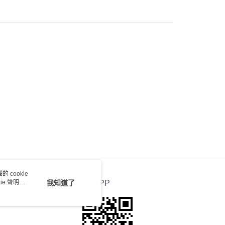
會取消訂單，並不會安排重寄
0.00，滿HK$100.00或以上免運費
送 - 確認發貨後1-4個工作天送達
運費表
 cookie
e 聲明使
我知道了
官方APP