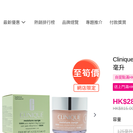
最新優惠
熱銷排行榜
品牌總覽
專題推介
付款獎賞
Clin
毫升
自提點滿HK
送上門滿HK
HK$28
HK$815.0
容量
125毫升