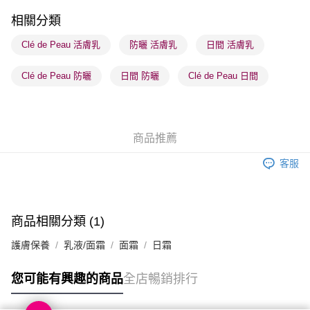
每筆HK$65.00，滿HK$300.00或以上免運費
相關分類
順豐站及營業點 - 確認發貨後1-3個工作天送達
Clé de Peau 活膚乳
防曬 活膚乳
日間 活膚乳
每筆HK$65.00，滿HK$300.00或以上免運費
Clé de Peau 防曬
日間 防曬
Clé de Peau 日間
確認發貨後1-3 工作天送達，訂單將隨機分配至SF順豐速運或京東
物流公司進行物流配送
每筆HK$65.00，滿HK$300.00或以上免運費
商品推薦
(香港門市) 只顯示可選門市。確認發貨後2-5個工作天到店，3天內
取。逾期會取消訂單，並不會安排重寄
客服
每筆HK$20.00，滿HK$100.00或以上免運費
(澳門門市) 只顯示可選門市。確認發貨後2-5個工作天到店，3天內
取。逾期會取消訂單，並不會安排重寄
商品相關分類 (1)
每筆HK$20.00，滿HK$100.00或以上免運費
護膚保養
乳液/面霜
面霜
日霜
澳門地區配送 - 確認發貨後1-4個工作天送達
運費表
您可能有興趣的商品
全店暢銷排行