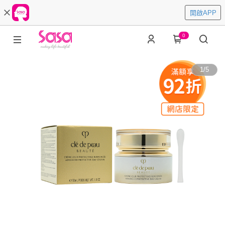
開啟APP
0
1
/
5