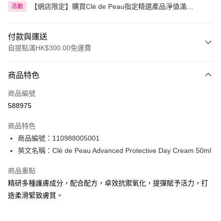
【網店限定】購買Clé de Peau指定精選產品淨值滿
活動
HK$599.00即享92折
付款與運送
自提點滿HK$300.00免運費
付款方式
商品特色
信用卡
商品編號
Apple Pay
588975
AlipayHK
商品特色
PayMe
商品編號：110988005001
英文名稱：Clé de Peau Advanced Protective Day Cream 50ml
WeChat Pay
商品重點
BoC Pay
精研多種護膚成分，配合配方，卓效抗禦氧化，提彈賦予活力，打
造柔滑緊致膚質。
送貨方式
順豐自助櫃 - 確認發貨後1-3個工作天送達