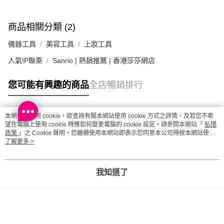
澳門地區配送 - 確認發貨後1-4個工作天送達
運費表
商品相關分類 (2)
儀器工具
美容工具
上妝工具
人氣IP聯乘
Sanrio | 熱銷推薦 | 香港莎莎網店
您可能有興趣的商品
全店暢銷排行
本網站中使用 cookie，欲查詢有關本網站使用 cookie 方式之詳情，及若您不希
熱門標籤
望在電腦上使用 cookie 時應如何變更電腦的 cookie 設定，請參閱本網站「
私隱
政策
」之 Cookie 聲明。您繼續使用本網站即表示您同意本公司得按本網站使用
條款之 Cookie 聲明使用 cookie。
了解更多 >
熱銷排行
最新商品
人氣推薦
我知道了