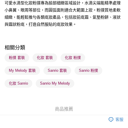
可愛水滴型化妝粉撲專為臉部細緻區域設計，水滴尖端能精準處理
小鼻翼、眼周等部位，而圓弧面則適合大範圍上妝。粉撲質地柔軟
送貨方式
細緻，能輕鬆推勻各類底妝產品，包括妝前底霜、氣墊粉餅、液狀
順豐自助櫃 - 確認發貨後1-3個工作天送達
與霜狀粉底，打造自然服貼的底妝效果。
每筆HK$65.00，滿HK$300.00或以上免運費
順豐站及營業點 - 確認發貨後1-3個工作天送達
每筆HK$65.00，滿HK$300.00或以上免運費
相關分類
確認發貨後1-3 工作天送達，訂單將隨機分配至SF順豐速運或京東
粉撲 套裝
化妝 套裝
化妝 粉撲
物流公司進行物流配送
My Melody 套裝
Sanrio 套裝
Sanrio 粉撲
每筆HK$65.00，滿HK$300.00或以上免運費
(香港門市) 只顯示可選門市。確認發貨後2-5個工作天到店，3天內
化妝 Sanrio
Sanrio My Melody
取。逾期會取消訂單，並不會安排重寄
每筆HK$20.00，滿HK$100.00或以上免運費
(澳門門市) 只顯示可選門市。確認發貨後2-5個工作天到店，3天內
商品推薦
取。逾期會取消訂單，並不會安排重寄
客服
每筆HK$20.00，滿HK$100.00或以上免運費