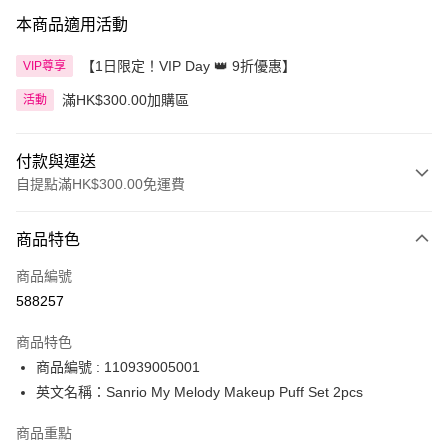
本商品適用活動
【1日限定！VIP Day 👑 9折優惠】
VIP尊享
滿HK$300.00加購區
活動
付款與運送
自提點滿HK$300.00免運費
付款方式
商品特色
信用卡
商品編號
Apple Pay
588257
AlipayHK
商品特色
PayMe
商品編號 : 110939005001
英文名稱：Sanrio My Melody Makeup Puff Set 2pcs
WeChat Pay
商品重點
BoC Pay