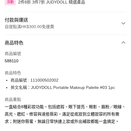
2件8折 3件7折 JUDYDOLL 精選產品
活動
付款與運送
自提點滿HK$300.00免運費
付款方式
商品特色
信用卡
商品編號
Apple Pay
588110
AlipayHK
商品特色
PayMe
商品編號 : 111000502002
英文名稱：JUDYDOLL Portable Makeup Palette #03 1pc
WeChat Pay
商品重點
BoC Pay
一盒結合8種彩妝功能，包括遮瑕、眼下提亮、眼影、眉粉／眼線、
高光、腮紅、修容與液態唇彩，滿足從底妝到立體妝容的所有需
送貨方式
求；附迷你唇蜜，無論日常快速上妝或外出補妝都能一盒搞定。
順豐自助櫃 - 確認發貨後1-3個工作天送達