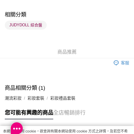
每筆HK$65.00，滿HK$300.00或以上免運費
順豐站及營業點 - 確認發貨後1-3個工作天送達
相關分類
每筆HK$65.00，滿HK$300.00或以上免運費
JUDYDOLL 綜合盤
確認發貨後1-3 工作天送達，訂單將隨機分配至SF順豐速運或京東
物流公司進行物流配送
每筆HK$65.00，滿HK$300.00或以上免運費
商品推薦
(香港門市) 只顯示可選門市。確認發貨後2-5個工作天到店，3天內
客服
取。逾期會取消訂單，並不會安排重寄
每筆HK$20.00，滿HK$100.00或以上免運費
(澳門門市) 只顯示可選門市。確認發貨後2-5個工作天到店，3天內
商品相關分類 (1)
取。逾期會取消訂單，並不會安排重寄
潮流彩妝
彩妝套裝
彩妝禮品套裝
每筆HK$20.00，滿HK$100.00或以上免運費
澳門地區配送 - 確認發貨後1-4個工作天送達
運費表
您可能有興趣的商品
全店暢銷排行
本網站中使用 cookie，欲查詢有關本網站使用 cookie 方式之詳情，及若您不希