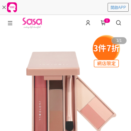
開啟APP
0
1
/
1