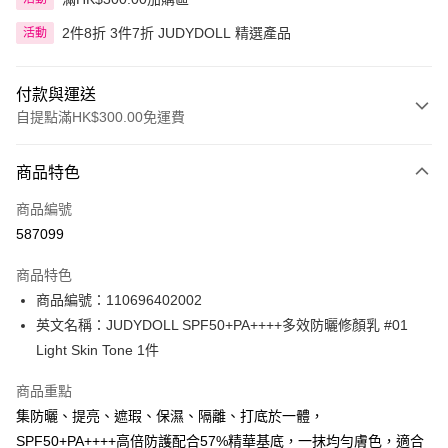
2件8折 3件7折 JUDYDOLL 精選產品
活動
付款與運送
自提點滿HK$300.00免運費
付款方式
商品特色
信用卡
商品編號
Apple Pay
587099
AlipayHK
商品特色
PayMe
商品編號：110696402002
英文名稱：JUDYDOLL SPF50+PA++++多效防曬修顏乳 #01
WeChat Pay
Light Skin Tone 1件
BoC Pay
商品重點
集防曬、提亮、遮瑕、保濕、隔離、打底於一體，
送貨方式
SPF50+PA++++高倍防護配合57%精華基底，一抹均勻膚色，適合