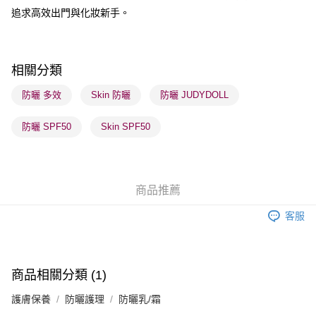
順豐自助櫃 - 確認發貨後1-3個工作天送達
追求高效出門與化妝新手。
每筆HK$65.00，滿HK$300.00或以上免運費
順豐站及營業點 - 確認發貨後1-3個工作天送達
每筆HK$65.00，滿HK$300.00或以上免運費
相關分類
確認發貨後1-3 工作天送達，訂單將隨機分配至SF順豐速運或京東
防曬 多效
Skin 防曬
防曬 JUDYDOLL
物流公司進行物流配送
防曬 SPF50
Skin SPF50
每筆HK$65.00，滿HK$300.00或以上免運費
(香港門市) 只顯示可選門市。確認發貨後2-5個工作天到店，3天內
取。逾期會取消訂單，並不會安排重寄
商品推薦
每筆HK$20.00，滿HK$100.00或以上免運費
客服
(澳門門市) 只顯示可選門市。確認發貨後2-5個工作天到店，3天內
取。逾期會取消訂單，並不會安排重寄
每筆HK$20.00，滿HK$100.00或以上免運費
商品相關分類 (1)
澳門地區配送 - 確認發貨後1-4個工作天送達
運費表
護膚保養
防曬護理
防曬乳/霜