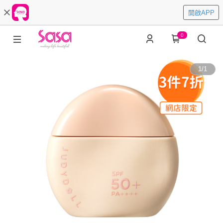
開啟APP
0
1
/
1