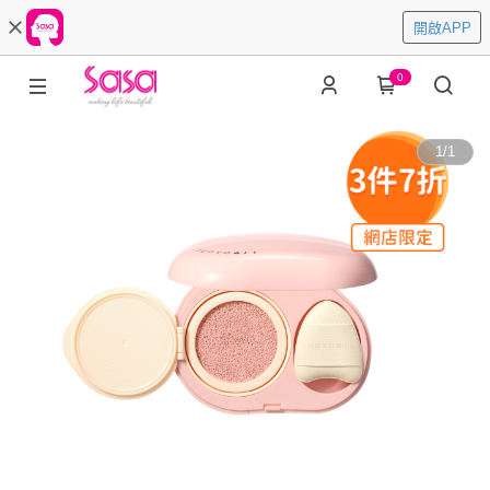
開啟APP
0
1
/
1