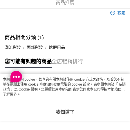
每筆HK$20.00，滿HK$100.00或以上免運費
商品推薦
澳門地區配送 - 確認發貨後1-4個工作天送達
運費表
客服
商品相關分類 (1)
潮流彩妝
面部彩妝
遮瑕用品
您可能有興趣的商品
全店暢銷排行
本網站中使用 cookie，欲查詢有關本網站使用 cookie 方式之詳情，及若您不希
熱門標籤
望在電腦上使用 cookie 時應如何變更電腦的 cookie 設定，請參閱本網站「
私隱
政策
」之 Cookie 聲明。您繼續使用本網站即表示您同意本公司得按本網站使用
條款之 Cookie 聲明使用 cookie。
了解更多 >
熱銷排行
最新商品
人氣推薦
我知道了