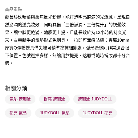
BoC Pay
商品重點
蘊含珍珠精華與柔焦反光粉體，能打造明亮飽滿的光澤感，呈現自
送貨方式
然澎潤的透亮妝效。同時具備「三倍澎潤、三倍提升」的視覺效
順豐自助櫃 - 確認發貨後1-3個工作天送達
果，讓中臉更飽滿、輪廓更上提，且能長效維持12小時的持久光
每筆HK$65.00，滿HK$300.00或以上免運費
采。友善新手的氣墊形式免刷具，一拍即可無痕貼膚；專屬10mm
順豐站及營業點 - 確認發貨後1-3個工作天送達
厚實Q彈粉撲具備尖端可精準塗抹細節處，弧形邊緣則非常適合眼
下位置。色號選擇多樣，無論用於提亮、遮瑕或隨時補妝都十分合
每筆HK$65.00，滿HK$300.00或以上免運費
適。
確認發貨後1-3 工作天送達，訂單將隨機分配至SF順豐速運或京東
物流公司進行物流配送
每筆HK$65.00，滿HK$300.00或以上免運費
相關分類
(香港門市) 只顯示可選門市。確認發貨後2-5個工作天到店，3天內
氣墊 遮瑕液
提亮 遮瑕液
遮瑕液 JUDYDOLL
取。逾期會取消訂單，並不會安排重寄
每筆HK$20.00，滿HK$100.00或以上免運費
提亮 氣墊
JUDYDOLL 氣墊
JUDYDOLL 提亮
(澳門門市) 只顯示可選門市。確認發貨後2-5個工作天到店，3天內
取。逾期會取消訂單，並不會安排重寄