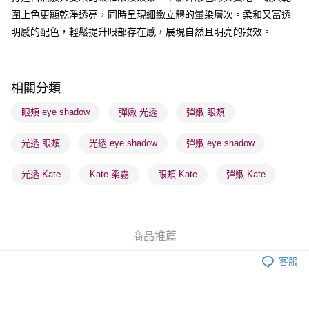
圍上色更顯乾淨透亮，同時呈現細緻立體的暈染層次。柔和又富透
送貨方式
明感的配色，輕鬆提升眼部存在感，展現自然且明亮的妝效。
順豐自助櫃 - 確認發貨後1-3個工作天送達
每筆HK$65.00，滿HK$300.00或以上免運費
順豐站及營業點 - 確認發貨後1-3個工作天送達
相關分類
每筆HK$65.00，滿HK$300.00或以上免運費
眼頰 eye shadow
彈嫩 光透
彈嫩 眼頰
確認發貨後1-3 工作天送達，訂單將隨機分配至SF順豐速運或京東
光透 眼頰
光透 eye shadow
彈嫩 eye shadow
物流公司進行物流配送
每筆HK$65.00，滿HK$300.00或以上免運費
光透 Kate
Kate 柔霧
眼頰 Kate
彈嫩 Kate
(香港門市) 只顯示可選門市。確認發貨後2-5個工作天到店，3天內
取。逾期會取消訂單，並不會安排重寄
每筆HK$20.00，滿HK$100.00或以上免運費
商品推薦
(澳門門市) 只顯示可選門市。確認發貨後2-5個工作天到店，3天內
客服
取。逾期會取消訂單，並不會安排重寄
每筆HK$20.00，滿HK$100.00或以上免運費