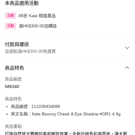
本商品適用活動
88折 Kate 精選產品
活動
滿HK$300.00加購區
活動
付款與運送
自提點滿HK$300.00免運費
付款方式
商品特色
信用卡
商品編號
Apple Pay
586340
AlipayHK
商品特色
PayMe
商品編號 : 111038434086
英文名稱：Kate Bouncy Cheek & Eye Shadow #OR1 4.9g
WeChat Pay
商品重點
BoC Pay
打造自然放大雙眼的柔和眼妝效果，全新升級色彩與質地，讓大範