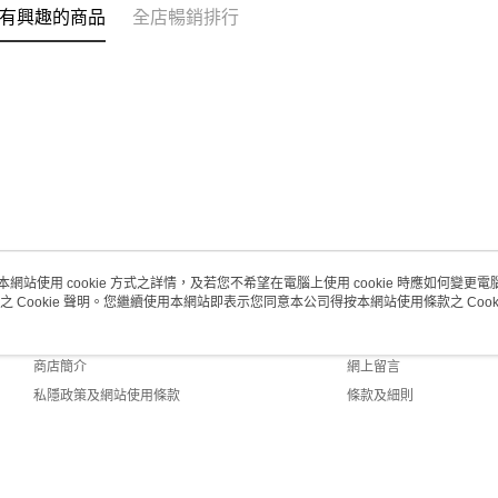
有興趣的商品
全店暢銷排行
澳門地區配
本網站使用 cookie 方式之詳情，及若您不希望在電腦上使用 cookie 時應如何變更電腦的
之 Cookie 聲明。您繼續使用本網站即表示您同意本公司得按本網站使用條款之 Cooki
關於我們
客戶服務
品牌故事
購物說明
商店簡介
網上留言
私隱政策及網站使用條款
條款及細則
聯絡我們