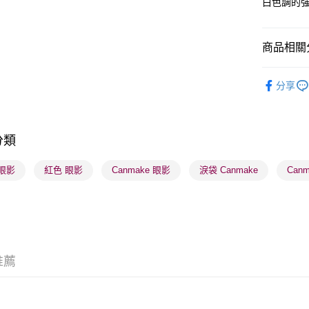
白色調的
送貨方式
商品相關分
順豐自助櫃
潮流彩妝
每筆HK$6
分享
順豐站及營
每筆HK$6
分類
確認發貨後
物流公司
眼影
紅色 眼影
Canmake 眼影
淚袋 Canmake
Can
每筆HK$6
(香港門市
取。逾期
每筆HK$2
推薦
(澳門門市
取。逾期
每筆HK$2