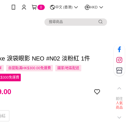
0
中文 (香港)
HKD
ke 淚袋眼影 NEO #N02 淡粉紅 1件
享
自提點滿HK$300.00免運費
國家/地區配送
$300免運費
.00
前往
人氣
商品
粉紅