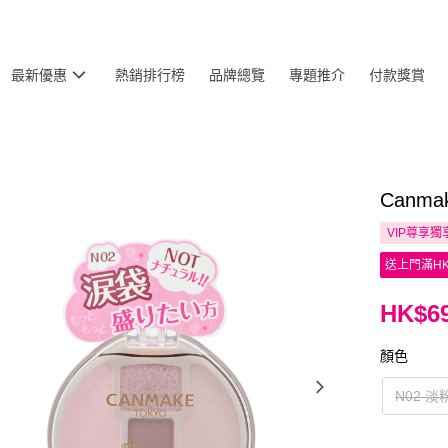
最新優惠
熱銷排行榜
品牌總覽
專題推介
付款獎賞
Canma
VIP尊享
獨
送上門滿HK
HK$69
顏色
N02 淡