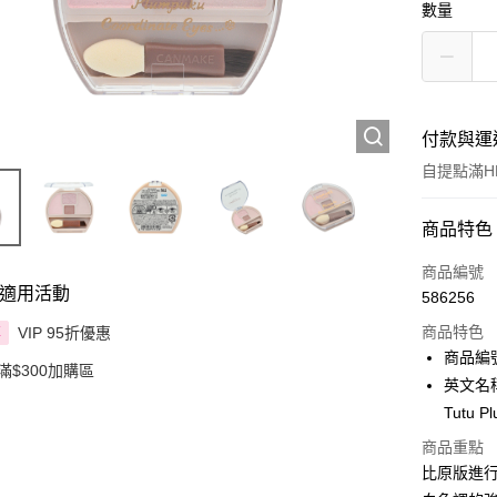
數量
付款與運
自提點滿HK
付款方式
商品特色
信用卡
商品編號
適用活動
586256
Apple Pay
商品特色
VIP 95折優惠
享
AlipayHK
商品編號 
滿$300加購區
英文名稱：
PayMe
Tutu P
WeChat P
商品重點
比原版進
BoC Pay