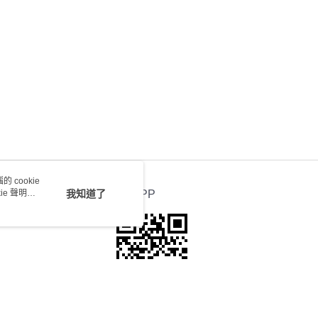
送 - 確認發貨後1-4個工作天送達
運費表
 cookie
e 聲明使
我知道了
官方APP