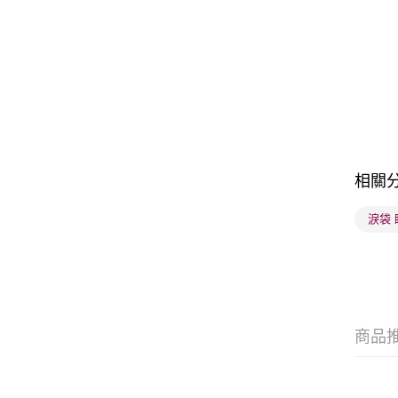
相關
淚袋 
商品