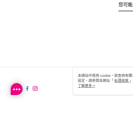
您可能
本網站中使用 cookie，欲查詢有關
設定，請參閱本網站「
私隱政策
」
用 cookie。
了解更多 >