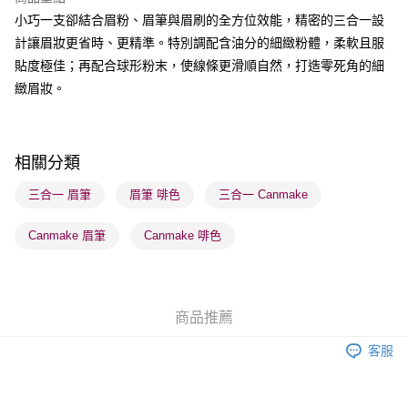
BoC Pay
小巧一支卻結合眉粉、眉筆與眉刷的全方位效能，精密的三合一設
計讓眉妝更省時、更精準。特別調配含油分的細緻粉體，柔軟且服
送貨方式
貼度極佳；再配合球形粉末，使線條更滑順自然，打造零死角的細
順豐自助櫃 - 確認發貨後1-3個工作天送達
緻眉妝。
每筆HK$65.00，滿HK$300.00或以上免運費
順豐站及營業點 - 確認發貨後1-3個工作天送達
每筆HK$65.00，滿HK$300.00或以上免運費
相關分類
確認發貨後1-3 工作天送達，訂單將隨機分配至SF順豐速運或京東
三合一 眉筆
眉筆 啡色
三合一 Canmake
物流公司進行物流配送
Canmake 眉筆
Canmake 啡色
每筆HK$65.00，滿HK$300.00或以上免運費
(香港門市) 只顯示可選門市。確認發貨後2-5個工作天到店，3天內
取。逾期會取消訂單，並不會安排重寄
商品推薦
每筆HK$20.00，滿HK$100.00或以上免運費
客服
(澳門門市) 只顯示可選門市。確認發貨後2-5個工作天到店，3天內
取。逾期會取消訂單，並不會安排重寄
每筆HK$20.00，滿HK$100.00或以上免運費