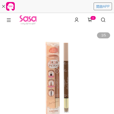
開啟APP
0
1
/
5