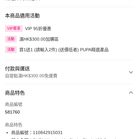
本商品適用活動
VIP 95折優惠
VIP尊享
滿HK$300.00加購區
活動
買1送1 (請輸入2件) (送價低者) PUPA精選產品
活動
付款與運送
自提點滿HK$300.00免運費
付款方式
商品特色
信用卡
商品編號
Apple Pay
581760
AlipayHK
商品特色
PayMe
商品編號：110842915031