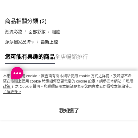
取。逾期會取消訂單，並不會安排重寄
每筆HK$20.00，滿HK$100.00或以上免運費
商品相關分類 (2)
澳門地區配送 - 確認發貨後1-4個工作天送達
運費表
潮流彩妝
面部彩妝
胭脂
莎莎獨家品牌✨
最新上線
您可能有興趣的商品
全店暢銷排行
本網站中使用 cookie，欲查詢有關本網站使用 cookie 方式之詳情，及若您不希
熱門標籤
望在電腦上使用 cookie 時應如何變更電腦的 cookie 設定，請參閱本網站「
私隱
政策
」之 Cookie 聲明。您繼續使用本網站即表示您同意本公司得按本網站使用
條款之 Cookie 聲明使用 cookie。
了解更多 >
熱銷排行
最新商品
人氣推薦
我知道了