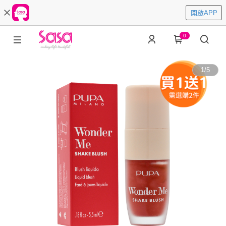
開啟APP
0
1
/
5