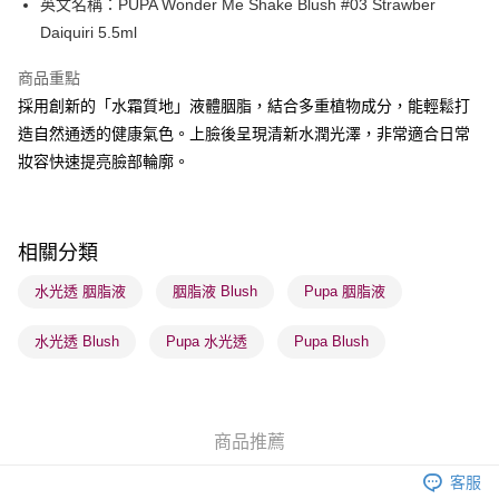
英文名稱：PUPA Wonder Me Shake Blush #03 Strawber
WeChat Pay
Daiquiri 5.5ml
BoC Pay
商品重點
採用創新的「水霜質地」液體胭脂，結合多重植物成分，能輕鬆打
送貨方式
造自然通透的健康氣色。上臉後呈現清新水潤光澤，非常適合日常
順豐自助櫃 - 確認發貨後1-3個工作天送達
妝容快速提亮臉部輪廓。
每筆HK$65.00，滿HK$300.00或以上免運費
順豐站及營業點 - 確認發貨後1-3個工作天送達
每筆HK$65.00，滿HK$300.00或以上免運費
相關分類
確認發貨後1-3 工作天送達，訂單將隨機分配至SF順豐速運或京東
水光透 胭脂液
胭脂液 Blush
Pupa 胭脂液
物流公司進行物流配送
水光透 Blush
Pupa 水光透
Pupa Blush
每筆HK$65.00，滿HK$300.00或以上免運費
(香港門市) 只顯示可選門市。確認發貨後2-5個工作天到店，3天內
取。逾期會取消訂單，並不會安排重寄
商品推薦
每筆HK$20.00，滿HK$100.00或以上免運費
客服
(澳門門市) 只顯示可選門市。確認發貨後2-5個工作天到店，3天內