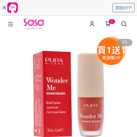
開啟APP
0
1
/
5