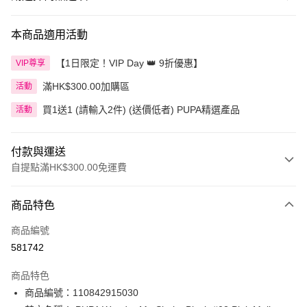
本商品適用活動
【1日限定！VIP Day 👑 9折優惠】
VIP尊享
滿HK$300.00加購區
活動
買1送1 (請輸入2件) (送價低者) PUPA精選產品
活動
付款與運送
自提點滿HK$300.00免運費
付款方式
商品特色
信用卡
商品編號
Apple Pay
581742
AlipayHK
商品特色
PayMe
商品編號：110842915030