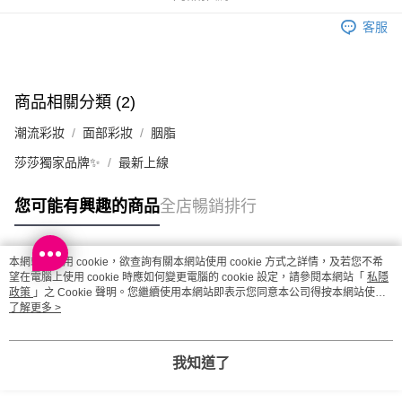
取。逾期會取消訂單，並不會安排重寄
客服
每筆HK$20.00，滿HK$100.00或以上免運費
澳門地區配送 - 確認發貨後1-4個工作天送達
運費表
商品相關分類 (2)
潮流彩妝
面部彩妝
胭脂
莎莎獨家品牌✨
最新上線
您可能有興趣的商品
全店暢銷排行
本網站中使用 cookie，欲查詢有關本網站使用 cookie 方式之詳情，及若您不希
熱門標籤
望在電腦上使用 cookie 時應如何變更電腦的 cookie 設定，請參閱本網站「
私隱
政策
」之 Cookie 聲明。您繼續使用本網站即表示您同意本公司得按本網站使用
條款之 Cookie 聲明使用 cookie。
了解更多 >
熱銷排行
最新商品
人氣推薦
我知道了