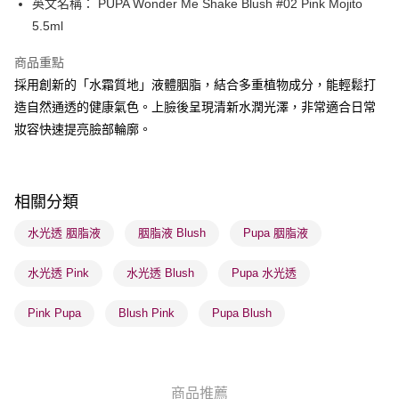
英文名稱： PUPA Wonder Me Shake Blush #02 Pink Mojito
WeChat Pay
5.5ml
BoC Pay
商品重點
採用創新的「水霜質地」液體胭脂，結合多重植物成分，能輕鬆打
送貨方式
造自然通透的健康氣色。上臉後呈現清新水潤光澤，非常適合日常
順豐自助櫃 - 確認發貨後1-3個工作天送達
妝容快速提亮臉部輪廓。
每筆HK$65.00，滿HK$300.00或以上免運費
順豐站及營業點 - 確認發貨後1-3個工作天送達
每筆HK$65.00，滿HK$300.00或以上免運費
相關分類
確認發貨後1-3 工作天送達，訂單將隨機分配至SF順豐速運或京東
水光透 胭脂液
胭脂液 Blush
Pupa 胭脂液
物流公司進行物流配送
水光透 Pink
水光透 Blush
Pupa 水光透
每筆HK$65.00，滿HK$300.00或以上免運費
(香港門市) 只顯示可選門市。確認發貨後2-5個工作天到店，3天內
Pink Pupa
Blush Pink
Pupa Blush
取。逾期會取消訂單，並不會安排重寄
每筆HK$20.00，滿HK$100.00或以上免運費
(澳門門市) 只顯示可選門市。確認發貨後2-5個工作天到店，3天內
商品推薦