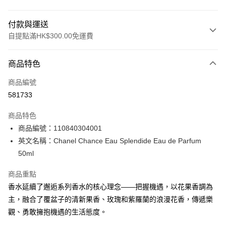
付款與運送
自提點滿HK$300.00免運費
付款方式
商品特色
信用卡
商品編號
Apple Pay
581733
AlipayHK
商品特色
PayMe
商品編號：110840304001
英文名稱：Chanel Chance Eau Splendide Eau de Parfum
WeChat Pay
50ml
BoC Pay
商品重點
香水延續了邂逅系列香水的核心理念——把握機遇，以花果香調為
送貨方式
主，融合了覆盆子的清新果香、玫瑰和紫羅蘭的浪漫花香，傳遞樂
順豐自助櫃 - 確認發貨後1-3個工作天送達
觀、勇敢擁抱機遇的生活態度。
每筆HK$65.00，滿HK$300.00或以上免運費