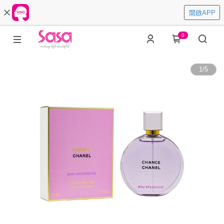
開啟APP
0
1
/
5