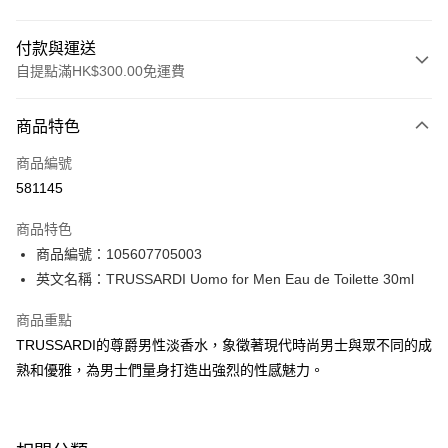
付款與運送
自提點滿HK$300.00免運費
付款方式
商品特色
信用卡
商品編號
Apple Pay
581145
AlipayHK
商品特色
PayMe
商品編號：105607705003
英文名稱：TRUSSARDI Uomo for Men Eau de Toilette 30ml
WeChat Pay
商品重點
BoC Pay
TRUSSARDI的尊爵男性淡香水，象徵著現代時尚男士與眾不同的成
熟和優雅，為男士們量身打造出強烈的性感魅力。
送貨方式
順豐自助櫃 - 確認發貨後1-3個工作天送達
每筆HK$65.00，滿HK$300.00或以上免運費