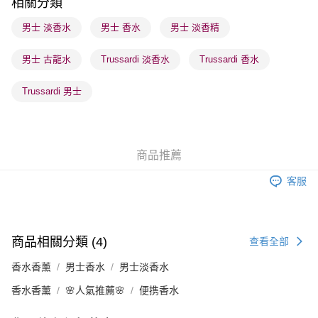
相關分類
順豐站及營業點 - 確認發貨後1-3個工作天送達
男士 淡香水
男士 香水
男士 淡香精
每筆HK$65.00，滿HK$300.00或以上免運費
男士 古龍水
Trussardi 淡香水
Trussardi 香水
確認發貨後1-3 工作天送達，訂單將隨機分配至SF順豐速運或京東
物流公司進行物流配送
Trussardi 男士
每筆HK$65.00，滿HK$300.00或以上免運費
(香港門市) 只顯示可選門市。確認發貨後2-5個工作天到店，3天內
取。逾期會取消訂單，並不會安排重寄
商品推薦
每筆HK$20.00，滿HK$100.00或以上免運費
客服
(澳門門市) 只顯示可選門市。確認發貨後2-5個工作天到店，3天內
取。逾期會取消訂單，並不會安排重寄
每筆HK$20.00，滿HK$100.00或以上免運費
商品相關分類 (4)
查看全部
香水香薰
男士香水
男士淡香水
香水香薰
🌸人氣推薦🌸
便携香水