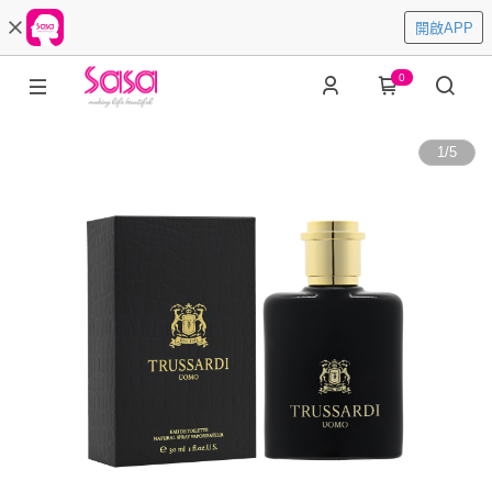
開啟APP
0
1
/
5