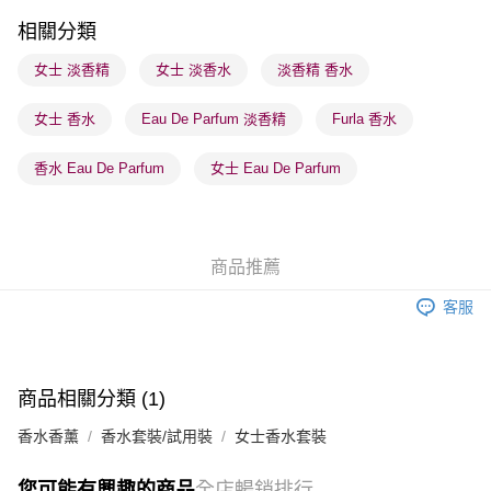
順豐站及營業點 - 確認發貨後1-3個工作天送達
相關分類
每筆HK$65.00，滿HK$300.00或以上免運費
女士 淡香精
女士 淡香水
淡香精 香水
確認發貨後1-3 工作天送達，訂單將隨機分配至SF順豐速運或京東
女士 香水
Eau De Parfum 淡香精
Furla 香水
物流公司進行物流配送
每筆HK$65.00，滿HK$300.00或以上免運費
香水 Eau De Parfum
女士 Eau De Parfum
(香港門市) 只顯示可選門市。確認發貨後2-5個工作天到店，3天內
取。逾期會取消訂單，並不會安排重寄
每筆HK$20.00，滿HK$100.00或以上免運費
商品推薦
(澳門門市) 只顯示可選門市。確認發貨後2-5個工作天到店，3天內
客服
取。逾期會取消訂單，並不會安排重寄
每筆HK$20.00，滿HK$100.00或以上免運費
商品相關分類 (1)
香水香薰
香水套裝/試用裝
女士香水套裝
您可能有興趣的商品
全店暢銷排行