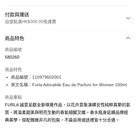
付款與運送
自提點滿HK$300.00免運費
付款方式
商品特色
信用卡
商品編號
Apple Pay
580260
AlipayHK
商品特色
PayMe
商品編號：110979602001
英文名稱：Furla Adorabile Eau de Parfum for Women 100ml
WeChat Pay
商品重點
BoC Pay
FURLA 誠意呈獻全新嗅覺作品，以花卉意象演繹女性純粹真摯的氣
質，將溫柔甜美與明亮生動的香氣細膩交織。香水瓶身延續品牌經
送貨方式
典美學，搭配雅緻非凡的包裝，不論自用或送禮皆十分合適。
順豐自助櫃 - 確認發貨後1-3個工作天送達
每筆HK$65.00，滿HK$300.00或以上免運費