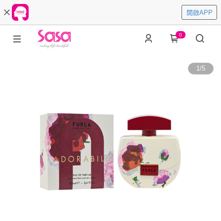
開啟APP
0
1
/
5