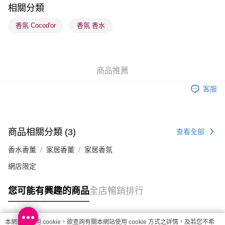
相關分類
順豐站及營業點 - 確認發貨後1-3個工作天送達
香氛 Cocod'or
香氛 香水
每筆HK$65.00，滿HK$300.00或以上免運費
確認發貨後1-3 工作天送達，訂單將隨機分配至SF順豐速運或京東
物流公司進行物流配送
商品推薦
每筆HK$65.00，滿HK$300.00或以上免運費
客服
(香港門市) 只顯示可選門市。確認發貨後2-5個工作天到店，3天內
取。逾期會取消訂單，並不會安排重寄
每筆HK$20.00，滿HK$100.00或以上免運費
商品相關分類 (3)
查看全部
(澳門門市) 只顯示可選門市。確認發貨後2-5個工作天到店，3天內
香水香薰
家居香薰
家居香氛
取。逾期會取消訂單，並不會安排重寄
每筆HK$20.00，滿HK$100.00或以上免運費
網店限定
澳門地區配送 - 確認發貨後1-4個工作天送達
運費表
您可能有興趣的商品
全店暢銷排行
本網站中使用 cookie，欲查詢有關本網站使用 cookie 方式之詳情，及若您不希