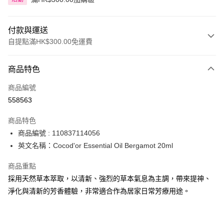
付款與運送
自提點滿HK$300.00免運費
付款方式
商品特色
信用卡
商品編號
Apple Pay
558563
AlipayHK
商品特色
PayMe
商品編號 : 110837114056
英文名稱：Cocod'or Essential Oil Bergamot 20ml
WeChat Pay
商品重點
BoC Pay
採用天然草本萃取，以清新、強烈的草本氣息為主調，帶來提神、
淨化與清新的芳香體驗，非常適合作為居家日常芳療用途。
送貨方式
順豐自助櫃 - 確認發貨後1-3個工作天送達
每筆HK$65.00，滿HK$300.00或以上免運費