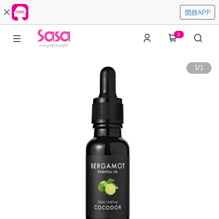
開啟APP
0
1
/
1