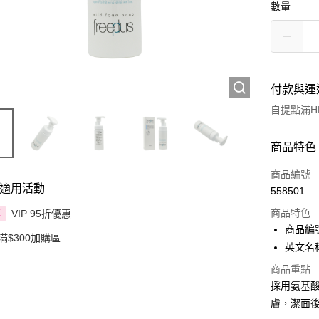
數量
付款與運
自提點滿HK
付款方式
商品特色
信用卡
商品編號
適用活動
558501
Apple Pay
商品特色
VIP 95折優惠
享
AlipayHK
商品編號
滿$300加購區
英文名稱：
PayMe
商品重點
WeChat P
採用氨基
膚，潔面
BoC Pay