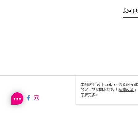
您可能
本網站中使用 cookie，欲查詢有關
設定，請參閱本網站「
私隱政策
」
用 cookie。
了解更多 >