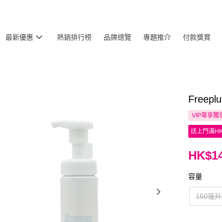
最新優惠
熱銷排行榜
品牌總覽
專題推介
付款獎賞
Free
VIP尊享
獨
送上門滿HK
HK$14
容量
150毫升