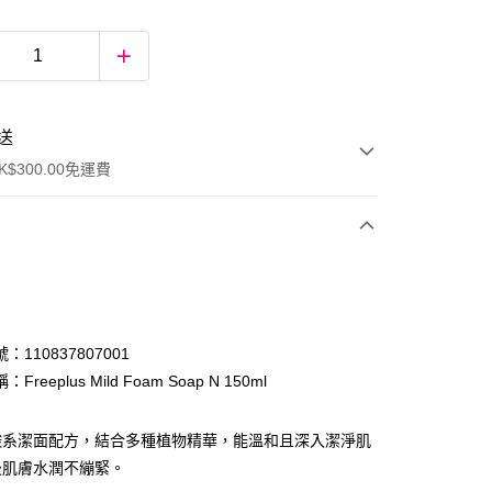
送
$300.00免運費
：110837807001
Freeplus Mild Foam Soap N 150ml
ay
酸系潔面配方，結合多種植物精華，能溫和且深入潔淨肌
後肌膚水潤不繃緊。