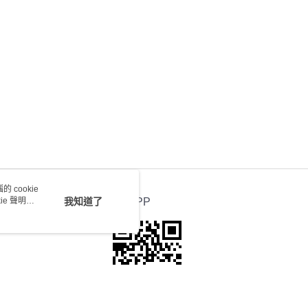
送 - 確認發貨後1-4個工作天送達
運費表
 cookie
e 聲明使
我知道了
官方APP