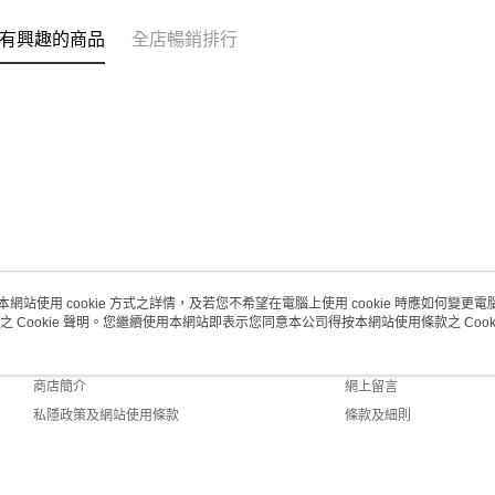
澳門地區配
有興趣的商品
全店暢銷排行
本網站使用 cookie 方式之詳情，及若您不希望在電腦上使用 cookie 時應如何變更電腦的
之 Cookie 聲明。您繼續使用本網站即表示您同意本公司得按本網站使用條款之 Cooki
關於我們
客戶服務
品牌故事
購物說明
商店簡介
網上留言
私隱政策及網站使用條款
條款及細則
聯絡我們