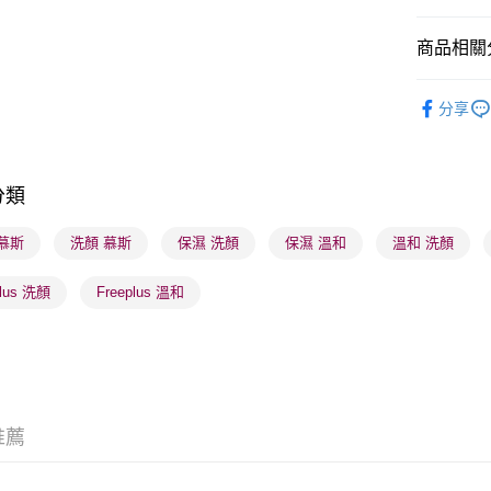
商品相關分
送貨方式
順豐自助櫃
護膚保養
分享
每筆HK$6
順豐站及營
每筆HK$6
分類
確認發貨後
慕斯
洗顏 慕斯
保濕 洗顏
保濕 溫和
溫和 洗顏
物流公司
每筆HK$6
plus 洗顏
Freeplus 溫和
(香港門市
取。逾期
每筆HK$2
(澳門門市
推薦
取。逾期
每筆HK$2