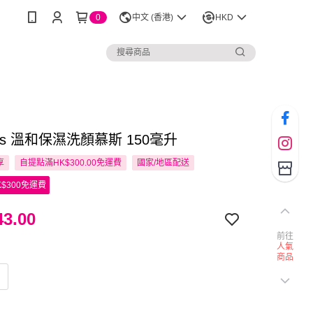
0
中文 (香港)
HKD
plus 溫和保濕洗顏慕斯 150毫升
享
自提點滿HK$300.00免運費
國家/地區配送
$300免運費
3.00
前往
人氣
商品