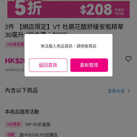
2件 【網店限定】VT 杜鵑花酸舒緩安瓶精華
30毫升 (組合價：$208)
VIP尊享
獨享
自提點滿HK$300.00免運費
國家/地區配送
無法載入商品資訊，請稍後再試
HK$208.00
返回首頁
重新整理
HK$416.00
內含以下商品
查看全部
本商品適用活動
VIP 95折優惠
VIP尊享
滿HK$300.00加購區
活動