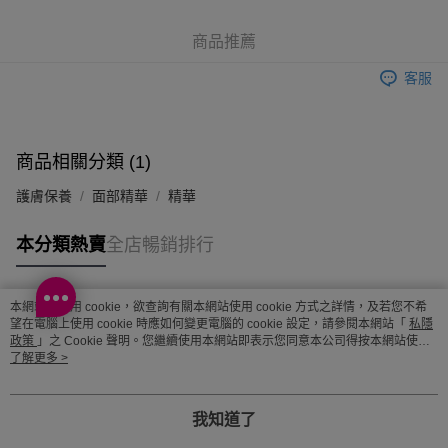
順豐站及營業點 - 確認發貨後1-3個工作天送達
商品推薦
每筆HK$65.00，滿HK$300.00或以上免運費
客服
確認發貨後1-3 工作天送達，訂單將隨機分配至SF順豐速運或京東
物流公司進行物流配送
每筆HK$65.00，滿HK$300.00或以上免運費
商品相關分類 (1)
(香港門市) 只顯示可選門市。確認發貨後2-5個工作天到店，3天內
護膚保養
面部精華
精華
取。逾期會取消訂單，並不會安排重寄
每筆HK$20.00，滿HK$100.00或以上免運費
本分類熱賣
全店暢銷排行
(澳門門市) 只顯示可選門市。確認發貨後2-5個工作天到店，3天內
取。逾期會取消訂單，並不會安排重寄
本網站中使用 cookie，欲查詢有關本網站使用 cookie 方式之詳情，及若您不希
熱門標籤
每筆HK$20.00，滿HK$100.00或以上免運費
望在電腦上使用 cookie 時應如何變更電腦的 cookie 設定，請參閱本網站「
私隱
政策
」之 Cookie 聲明。您繼續使用本網站即表示您同意本公司得按本網站使用
澳門地區配送 - 確認發貨後1-4個工作天送達
運費表
條款之 Cookie 聲明使用 cookie。
了解更多 >
熱銷排行
最新商品
人氣推薦
我知道了