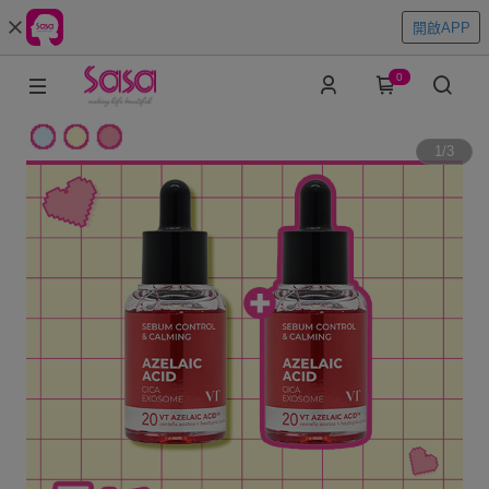
開啟APP
0
1
/
3