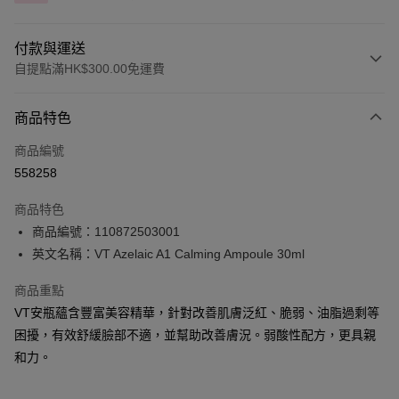
付款與運送
自提點滿HK$300.00免運費
付款方式
商品特色
信用卡
商品編號
Apple Pay
558258
AlipayHK
商品特色
PayMe
商品編號：110872503001
英文名稱：VT Azelaic A1 Calming Ampoule 30ml
WeChat Pay
商品重點
BoC Pay
VT安瓶蘊含豐富美容精華，針對改善肌膚泛紅、脆弱、油脂過剩等
困擾，有效舒緩臉部不適，並幫助改善膚況。弱酸性配方，更具親
送貨方式
和力。
順豐自助櫃 - 確認發貨後1-3個工作天送達
每筆HK$65.00，滿HK$300.00或以上免運費