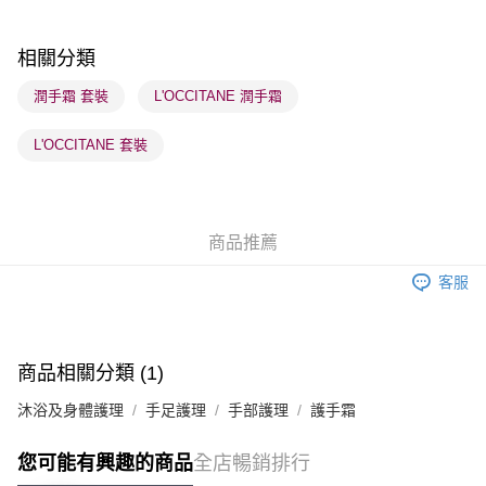
順豐站及營業點 - 確認發貨後1-3個工作天送達
每筆HK$65.00，滿HK$300.00或以上免運費
相關分類
確認發貨後1-3 工作天送達，訂單將隨機分配至SF順豐速運或京東
潤手霜 套裝
L'OCCITANE 潤手霜
物流公司進行物流配送
L'OCCITANE 套裝
每筆HK$65.00，滿HK$300.00或以上免運費
(香港門市) 只顯示可選門市。確認發貨後2-5個工作天到店，3天內
取。逾期會取消訂單，並不會安排重寄
商品推薦
每筆HK$20.00，滿HK$100.00或以上免運費
客服
(澳門門市) 只顯示可選門市。確認發貨後2-5個工作天到店，3天內
取。逾期會取消訂單，並不會安排重寄
每筆HK$20.00，滿HK$100.00或以上免運費
商品相關分類 (1)
澳門地區配送 - 確認發貨後1-4個工作天送達
運費表
沐浴及身體護理
手足護理
手部護理
護手霜
您可能有興趣的商品
全店暢銷排行