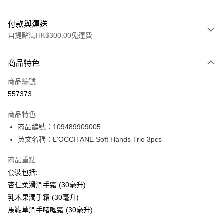
付款與運送
自提點滿HK$300.00免運費
付款方式
商品特色
信用卡
商品編號
Apple Pay
557373
AlipayHK
商品特色
PayMe
商品編號：109489909005
英文名稱：L'OCCITANE Soft Hands Trio 3pcs
WeChat Pay
商品重點
BoC Pay
套裝包括:
杏仁柔滑潤手霜 (30毫升)
送貨方式
乳木果潤手霜 (30毫升)
順豐自助櫃 - 確認發貨後1-3個工作天送達
馬鞭草潤手啫喱霜 (30毫升)
每筆HK$65.00，滿HK$300.00或以上免運費