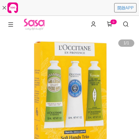
開啟APP
0
1
/
1