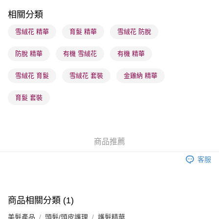
每筆HK$65.00，滿HK$300.00或以上免運費
相關分類
順豐站及營業點 - 確認發貨後1-3個工作天送達
雪絨花 精華
育髮 精華
雪絨花 防脫
每筆HK$65.00，滿HK$300.00或以上免運費
防脫 精華
有機 雪絨花
有機 精華
確認發貨後1-3 工作天送達，訂單將隨機分配至SF順豐速運或京東
物流公司進行物流配送
雪絨花 育髮
雪絨花 套裝
金雞納 精華
每筆HK$65.00，滿HK$300.00或以上免運費
(香港門市) 只顯示可選門市。確認發貨後2-5個工作天到店，3天內
育髮 套裝
取。逾期會取消訂單，並不會安排重寄
每筆HK$20.00，滿HK$100.00或以上免運費
(澳門門市) 只顯示可選門市。確認發貨後2-5個工作天到店，3天內
商品推薦
取。逾期會取消訂單，並不會安排重寄
客服
每筆HK$20.00，滿HK$100.00或以上免運費
澳門地區配送 - 確認發貨後1-4個工作天送達
運費表
商品相關分類 (1)
美髮產品
頭髮/頭皮護理
護髮精華