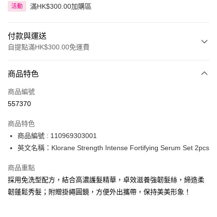
滿HK$300.00加購區
活動
付款與運送
自提點滿HK$300.00免運費
付款方式
商品特色
信用卡
商品編號
Apple Pay
557370
AlipayHK
商品特色
PayMe
商品編號 : 110969303001
英文名稱：Klorane Strength Intense Fortifying Serum Set 2pcs
WeChat Pay
商品重點
BoC Pay
採用免洗型配方，結合高濃護髮精華，卓效滋養強韌髮絲，締造柔
韌蓬鬆秀髮；附贈掛繩圓鏡，方便外出攜帶，保持美美形象！
送貨方式
順豐自助櫃 - 確認發貨後1-3個工作天送達