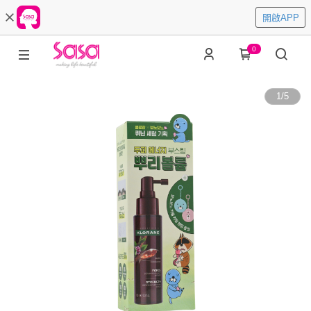
開啟APP
0
1
/
5