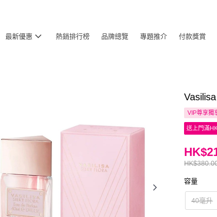
最新優惠
熱銷排行榜
品牌總覽
專題推介
付款獎賞
Vasili
VIP尊享
獨
送上門滿HK
HK$21
HK$380.0
容量
40毫升