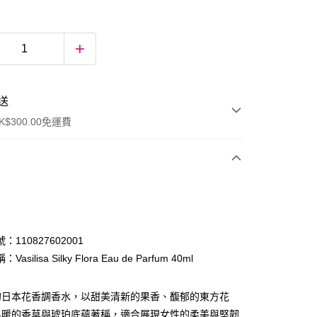
送
$300.00免運費
：110827602001
asilisa Silky Flora Eau de Parfum 40ml
ay
的日本花香調香水，以甜美清新的果香、馥郁的東方花
溫暖的香草與琥珀底蘊著稱，適合展現女性的柔美與堅韌