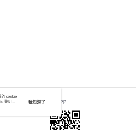
0.00，滿HK$100.00或以上免運費
 cookie
e 聲明使
我知道了
官方APP