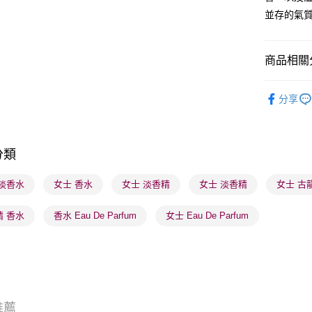
並存的氣
送貨方式
商品相關分
順豐自助櫃
香水香薰
每筆HK$6
分享
香水香薰
順豐站及營
每筆HK$6
香水香薰
分類
莎莎獨家
確認發貨後
物流公司
 淡香水
女士 香水
女士 淡香精
女士 淡香精
女士 古
每筆HK$6
精 香水
香水 Eau De Parfum
女士 Eau De Parfum
(香港門市
取。逾期
每筆HK$2
(澳門門市
取。逾期
推薦