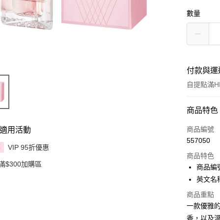
數量
付款與運
自提點滿HK
付款方式
商品特色
信用卡
商品編號
適用活動
557050
Apple Pay
VIP 95折優惠
享
商品特色
滿$300加購區
AlipayHK
商品編號
英文名稱：V
PayMe
商品重點
WeChat P
一款優雅
香，以及
BoC Pay