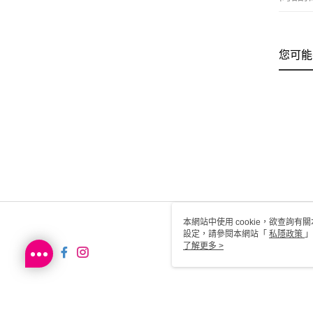
您可能
本網站中使用 cookie，欲查詢有關
設定，請參閱本網站「
私隱政策
」
用 cookie。
了解更多 >