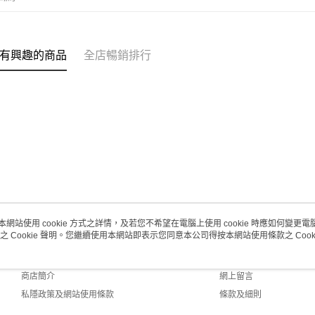
每筆HK$2
有興趣的商品
全店暢銷排行
本網站使用 cookie 方式之詳情，及若您不希望在電腦上使用 cookie 時應如何變更電腦的
之 Cookie 聲明。您繼續使用本網站即表示您同意本公司得按本網站使用條款之 Cooki
關於我們
客戶服務
品牌故事
購物說明
商店簡介
網上留言
私隱政策及網站使用條款
條款及細則
聯絡我們