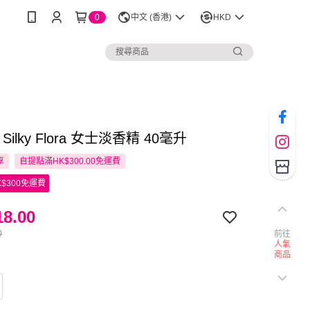
0
中文 (香港)
HKD
sa Silky Flora 女士淡香精 40毫升
享
自提點滿HK$300.00免運費
$300免運費
8.00
0
前往
人氣
商品