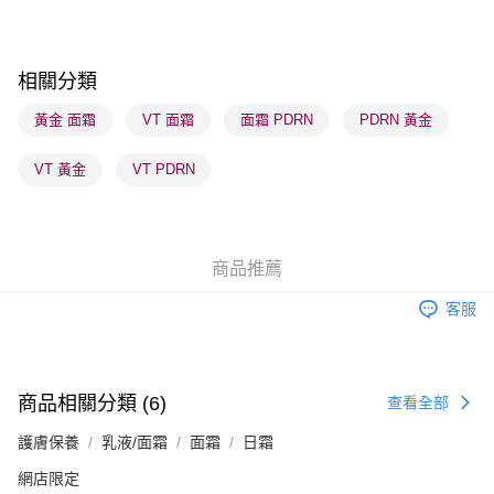
每筆HK$65.00，滿HK$300.00或以上免運費
順豐站及營業點 - 確認發貨後1-3個工作天送達
每筆HK$65.00，滿HK$300.00或以上免運費
相關分類
確認發貨後1-3 工作天送達，訂單將隨機分配至SF順豐速運或京東
黃金 面霜
VT 面霜
面霜 PDRN
PDRN 黃金
物流公司進行物流配送
VT 黃金
VT PDRN
每筆HK$65.00，滿HK$300.00或以上免運費
(香港門市) 只顯示可選門市。確認發貨後2-5個工作天到店，3天內
取。逾期會取消訂單，並不會安排重寄
商品推薦
每筆HK$20.00，滿HK$100.00或以上免運費
客服
(澳門門市) 只顯示可選門市。確認發貨後2-5個工作天到店，3天內
取。逾期會取消訂單，並不會安排重寄
每筆HK$20.00，滿HK$100.00或以上免運費
商品相關分類 (6)
查看全部
澳門地區配送 - 確認發貨後1-4個工作天送達
運費表
護膚保養
乳液/面霜
面霜
日霜
網店限定