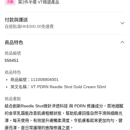
第2件半價 VT精選產品
活動
付款與運送
自提點滿HK$300.00免運費
付款方式
商品特色
信用卡
商品編號
Apple Pay
556451
AlipayHK
商品特色
PayMe
商品編號：111008804001
英文名稱：VT PDRN Reedle Shot Gold Cream 50ml
WeChat Pay
商品重點
BoC Pay
結合創新Reedle Shot微針滲透科技 與 PDRN 修護成分，質地細膩
的金萃乳霜能改善肌膚粗糙狀態，幫助肌膚回復自然平滑與細緻光
送貨方式
澤。每天使用，有效提升膚觸柔滑度，令肌膚看起來更加均勻、健
順豐自助櫃 - 確認發貨後1-3個工作天送達
康亮澤，是日常護理的進階修護之選。