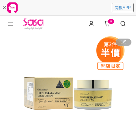
開啟APP
0
1
/
5