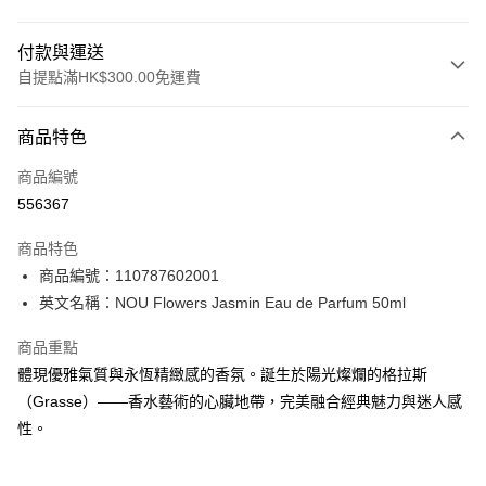
付款與運送
自提點滿HK$300.00免運費
付款方式
商品特色
信用卡
商品編號
Apple Pay
556367
AlipayHK
商品特色
PayMe
商品編號：110787602001
英文名稱：NOU Flowers Jasmin Eau de Parfum 50ml
WeChat Pay
商品重點
BoC Pay
體現優雅氣質與永恆精緻感的香氛。誕生於陽光燦爛的格拉斯
（Grasse）——香水藝術的心臟地帶，完美融合經典魅力與迷人感
送貨方式
性。
順豐自助櫃 - 確認發貨後1-3個工作天送達
每筆HK$65.00，滿HK$300.00或以上免運費