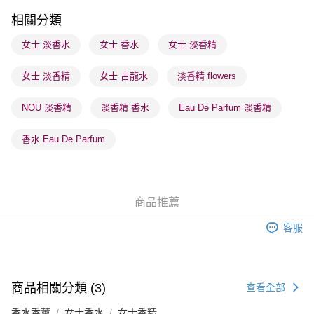
順豐站及營業點 - 確認發貨後1-3個工作天送達
相關分類
每筆HK$65.00，滿HK$300.00或以上免運費
女士 淡香水
女士 香水
女士 淡香精
確認發貨後1-3 工作天送達，訂單將隨機分配至SF順豐速運或京東
女士 淡香精
女士 古龍水
淡香精 flowers
物流公司進行物流配送
每筆HK$65.00，滿HK$300.00或以上免運費
NOU 淡香精
淡香精 香水
Eau De Parfum 淡香精
(香港門市) 只顯示可選門市。確認發貨後2-5個工作天到店，3天內
取。逾期會取消訂單，並不會安排重寄
香水 Eau De Parfum
每筆HK$20.00，滿HK$100.00或以上免運費
(澳門門市) 只顯示可選門市。確認發貨後2-5個工作天到店，3天內
取。逾期會取消訂單，並不會安排重寄
商品推薦
每筆HK$20.00，滿HK$100.00或以上免運費
客服
商品相關分類 (3)
查看全部
香水香薰
女士香水
女士香精