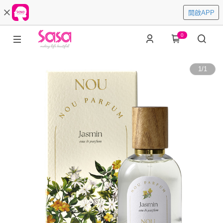
開啟APP
0
1
/
1