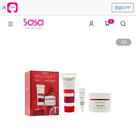
開啟APP
0
1
/
5