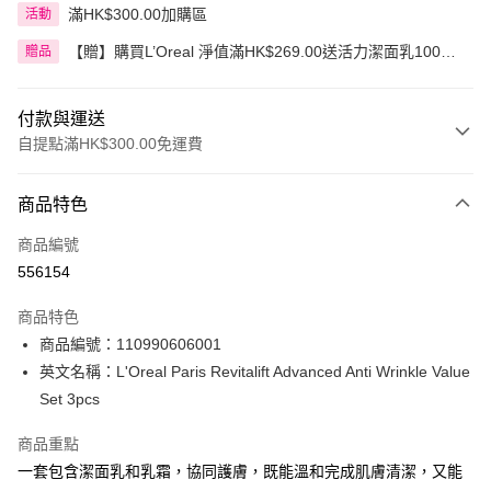
滿HK$300.00加購區
活動
【贈】購買L’Oreal 淨值滿HK$269.00送活力潔面乳100毫
贈品
升，滿HK$399.00送3合1卸妝水400毫升
付款與運送
自提點滿HK$300.00免運費
付款方式
商品特色
信用卡
商品編號
Apple Pay
556154
AlipayHK
商品特色
PayMe
商品編號：110990606001
英文名稱：L'Oreal Paris Revitalift Advanced Anti Wrinkle Value
WeChat Pay
Set 3pcs
BoC Pay
商品重點
一套包含潔面乳和乳霜，協同護膚，既能溫和完成肌膚清潔，又能
送貨方式