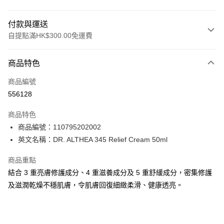
付款與運送
自提點滿HK$300.00免運費
付款方式
商品特色
信用卡
商品編號
Apple Pay
556128
AlipayHK
商品特色
PayMe
商品編號：110795202002
英文名稱：DR. ALTHEA 345 Relief Cream 50ml
WeChat Pay
商品重點
BoC Pay
結合 3 重亮膚修護成分、4 重滋養成分及 5 重舒緩成分，密集修護
及滋潤乾燥不穩肌膚，令肌膚回復細緻柔滑、健康透亮。
送貨方式
順豐自助櫃 - 確認發貨後1-3個工作天送達
每筆HK$65.00，滿HK$300.00或以上免運費