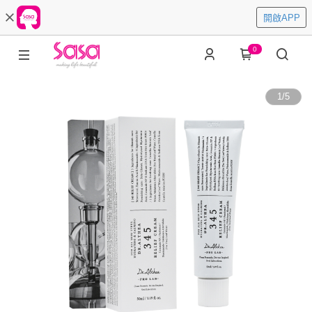
開啟APP
0
1
/
5