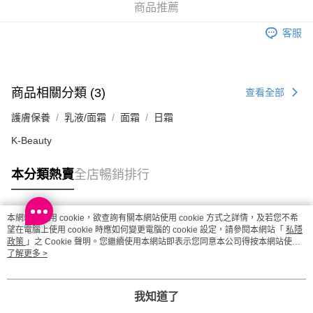
商品推薦
順豐站及營業點 - 確認發貨後1-3個工作天送達
客服
每筆HK$65.00，滿HK$300.00或以上免運費
確認發貨後1-3 工作天送達，訂單將隨機分配至SF順豐速運或京東
物流公司進行物流配送
商品相關分類 (3)
查看全部
每筆HK$65.00，滿HK$300.00或以上免運費
護膚保養
乳液/面霜
面霜
日霜
(香港門市) 只顯示可選門市。確認發貨後2-5個工作天到店，3天內
取。逾期會取消訂單，並不會安排重寄
K-Beauty
每筆HK$20.00，滿HK$100.00或以上免運費
本分類熱賣
全店暢銷排行
(澳門門市) 只顯示可選門市。確認發貨後2-5個工作天到店，3天內
取。逾期會取消訂單，並不會安排重寄
本網站中使用 cookie，欲查詢有關本網站使用 cookie 方式之詳情，及若您不希
每筆HK$20.00，滿HK$100.00或以上免運費
熱門標籤
望在電腦上使用 cookie 時應如何變更電腦的 cookie 設定，請參閱本網站「
私隱
政策
」之 Cookie 聲明。您繼續使用本網站即表示您同意本公司得按本網站使用
澳門地區配送 - 確認發貨後1-4個工作天送達
運費表
條款之 Cookie 聲明使用 cookie。
了解更多 >
熱銷排行
最新商品
人氣推薦
我知道了