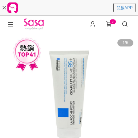
開啟APP
0
1
/
6