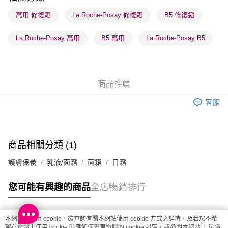
每筆HK$65.00，滿HK$300.00或以上免運費
萬用 修復霜
La Roche-Posay 修復霜
B5 修復霜
確認發貨後1-3 工作天送達，訂單將隨機分配至SF順豐速運或京東
La Roche-Posay 萬用
B5 萬用
La Roche-Posay B5
物流公司進行物流配送
每筆HK$65.00，滿HK$300.00或以上免運費
(香港門市) 只顯示可選門市。確認發貨後2-5個工作天到店，3天內
商品推薦
取。逾期會取消訂單，並不會安排重寄
每筆HK$20.00，滿HK$100.00或以上免運費
客服
(澳門門市) 只顯示可選門市。確認發貨後2-5個工作天到店，3天內
取。逾期會取消訂單，並不會安排重寄
每筆HK$20.00，滿HK$100.00或以上免運費
商品相關分類 (1)
澳門地區配送 - 確認發貨後1-4個工作天送達
運費表
護膚保養
乳液/面霜
面霜
日霜
您可能有興趣的商品
全店暢銷排行
本網站中使用 cookie，欲查詢有關本網站使用 cookie 方式之詳情，及若您不希
熱門標籤
望在電腦上使用 cookie 時應如何變更電腦的 cookie 設定，請參閱本網站「
私隱