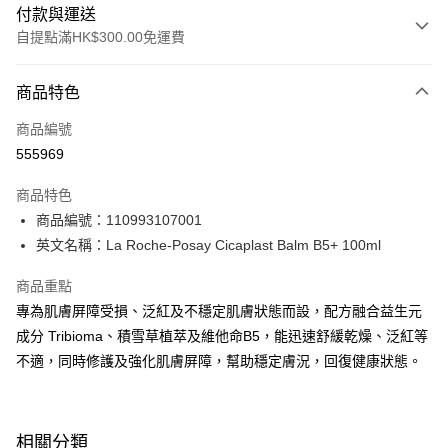
付款與運送
自提點滿HK$300.00免運費
付款方式
商品特色
信用卡
商品編號
Apple Pay
555969
AlipayHK
商品特色
PayMe
商品編號：110993107001
英文名稱：La Roche-Posay Cicaplast Balm B5+ 100ml
WeChat Pay
商品重點
BoC Pay
專為肌膚屏障受損、泛紅及不穩定肌膚狀態而設，配方融合益生元
成分 Tribioma、積雪草植萃及維他命B5，能迅速舒緩乾燥、泛紅等
送貨方式
不適，同時修護及強化肌膚屏障，幫助穩定膚況，回復健康狀態。
順豐自助櫃 - 確認發貨後1-3個工作天送達
每筆HK$65.00，滿HK$300.00或以上免運費
順豐站及營業點 - 確認發貨後1-3個工作天送達
相關分類