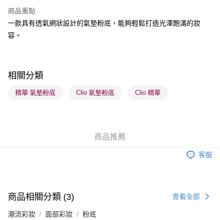
BoC Pay
商品重點
一款具有透氣網狀設計的氣墊粉底，能夠輕鬆打造光澤飽滿的妝
送貨方式
容。
順豐自助櫃 - 確認發貨後1-3個工作天送達
每筆HK$65.00，滿HK$300.00或以上免運費
順豐站及營業點 - 確認發貨後1-3個工作天送達
相關分類
每筆HK$65.00，滿HK$300.00或以上免運費
精華 氣墊粉底
Clio 氣墊粉底
Clio 精華
確認發貨後1-3 工作天送達，訂單將隨機分配至SF順豐速運或京東
物流公司進行物流配送
每筆HK$65.00，滿HK$300.00或以上免運費
商品推薦
(香港門市) 只顯示可選門市。確認發貨後2-5個工作天到店，3天內
客服
取。逾期會取消訂單，並不會安排重寄
每筆HK$20.00，滿HK$100.00或以上免運費
(澳門門市) 只顯示可選門市。確認發貨後2-5個工作天到店，3天內
商品相關分類 (3)
查看全部
取。逾期會取消訂單，並不會安排重寄
潮流彩妝
面部彩妝
粉底
每筆HK$20.00，滿HK$100.00或以上免運費