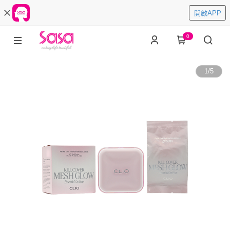
開啟APP
0
1
/
5