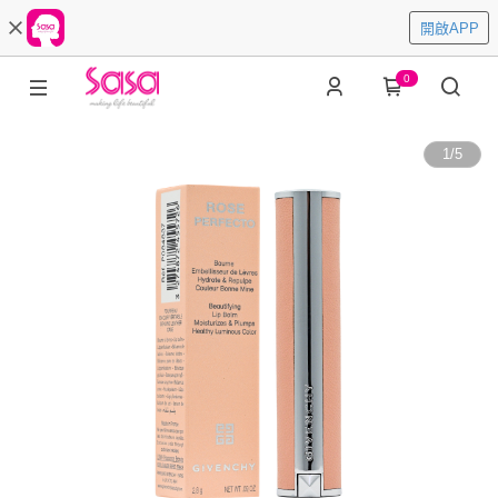
開啟APP
0
1
/
5