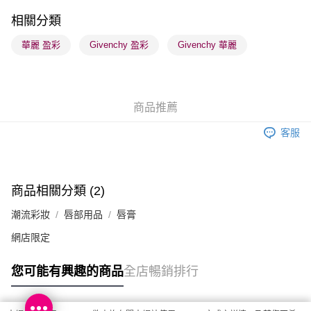
每筆HK$65.00，滿HK$300.00或以上免運費
相關分類
順豐站及營業點 - 確認發貨後1-3個工作天送達
華麗 盈彩
Givenchy 盈彩
Givenchy 華麗
每筆HK$65.00，滿HK$300.00或以上免運費
確認發貨後1-3 工作天送達，訂單將隨機分配至SF順豐速運或京東
物流公司進行物流配送
商品推薦
每筆HK$65.00，滿HK$300.00或以上免運費
客服
(香港門市) 只顯示可選門市。確認發貨後2-5個工作天到店，3天內
取。逾期會取消訂單，並不會安排重寄
每筆HK$20.00，滿HK$100.00或以上免運費
商品相關分類 (2)
(澳門門市) 只顯示可選門市。確認發貨後2-5個工作天到店，3天內
潮流彩妝
唇部用品
唇膏
取。逾期會取消訂單，並不會安排重寄
每筆HK$20.00，滿HK$100.00或以上免運費
網店限定
澳門地區配送 - 確認發貨後1-4個工作天送達
運費表
您可能有興趣的商品
全店暢銷排行