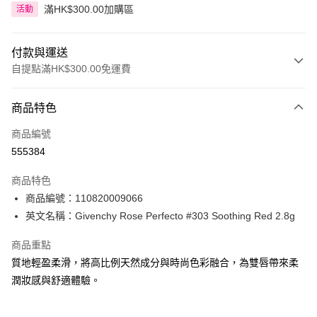
滿HK$300.00加購區
活動
付款與運送
自提點滿HK$300.00免運費
付款方式
商品特色
信用卡
商品編號
Apple Pay
555384
AlipayHK
商品特色
PayMe
商品編號：110820009066
英文名稱：Givenchy Rose Perfecto #303 Soothing Red 2.8g
WeChat Pay
商品重點
BoC Pay
質地輕盈柔滑，將高比例天然成分與時尚色彩融合，為雙唇帶來柔
潤妝感與舒適體驗。
送貨方式
順豐自助櫃 - 確認發貨後1-3個工作天送達