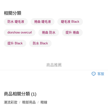
每筆HK$65.00，滿HK$300.00或以上免運費
順豐站及營業點 - 確認發貨後1-3個工作天送達
相關分類
每筆HK$65.00，滿HK$300.00或以上免運費
防水 睫毛液
捲曲 睫毛液
睫毛液 Black
確認發貨後1-3 工作天送達，訂單將隨機分配至SF順豐速運或京東
diorshow overcurl
捲曲 防水
提升 捲曲
物流公司進行物流配送
每筆HK$65.00，滿HK$300.00或以上免運費
提升 Black
防水 Black
(香港門市) 只顯示可選門市。確認發貨後2-5個工作天到店，3天內
取。逾期會取消訂單，並不會安排重寄
每筆HK$20.00，滿HK$100.00或以上免運費
商品推薦
(澳門門市) 只顯示可選門市。確認發貨後2-5個工作天到店，3天內
客服
取。逾期會取消訂單，並不會安排重寄
每筆HK$20.00，滿HK$100.00或以上免運費
澳門地區配送 - 確認發貨後1-4個工作天送達
運費表
商品相關分類 (1)
潮流彩妝
眼部用品
眼線