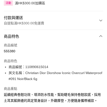
滿HK$300.00加購區
活動
付款與運送
自提點滿HK$300.00免運費
付款方式
商品特色
信用卡
商品編號
Apple Pay
555380
AlipayHK
商品特色
PayMe
商品編號：110890615014
英文名稱：Christian Dior Diorshow Iconic Overcurl Waterproof
WeChat Pay
#091 Noir/Black 6g
BoC Pay
商品重點
延續經典卷翹功效、增添防水性能，幫助睫毛保持卷翹妝感，採用
送貨方式
土耳其藍飾邊的高定管身設計，外觀摩登，方便隨身攜帶補妝。
順豐自助櫃 - 確認發貨後1-3個工作天送達