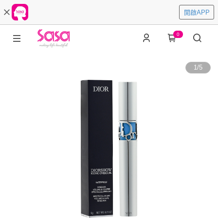
開啟APP
0
1
/
5