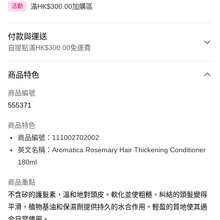
滿HK$300.00加購區
活動
付款與運送
自提點滿HK$300.00免運費
付款方式
商品特色
信用卡
商品編號
Apple Pay
555371
AlipayHK
商品特色
PayMe
商品編號：111002702002
英文名稱：Aromatica Rosemary Hair Thickening Conditioner
WeChat Pay
180ml
BoC Pay
商品重點
不含矽的護髮素，溫和地對頭皮。軟化並使粗糙、糾結的頭髮變得
送貨方式
平滑，植物基油和保濕劑提供持久的水合作用。輕盈的質地使其適
順豐自助櫃 - 確認發貨後1-3個工作天送達
合日常使用。