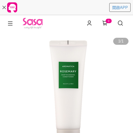
開啟APP
0
1
/
1