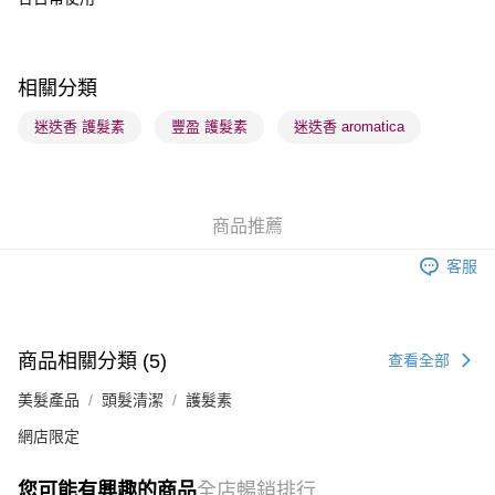
每筆HK$65.00，滿HK$300.00或以上免運費
順豐站及營業點 - 確認發貨後1-3個工作天送達
每筆HK$65.00，滿HK$300.00或以上免運費
相關分類
確認發貨後1-3 工作天送達，訂單將隨機分配至SF順豐速運或京東
迷迭香 護髮素
豐盈 護髮素
迷迭香 aromatica
物流公司進行物流配送
每筆HK$65.00，滿HK$300.00或以上免運費
(香港門市) 只顯示可選門市。確認發貨後2-5個工作天到店，3天內
商品推薦
取。逾期會取消訂單，並不會安排重寄
客服
每筆HK$20.00，滿HK$100.00或以上免運費
(澳門門市) 只顯示可選門市。確認發貨後2-5個工作天到店，3天內
取。逾期會取消訂單，並不會安排重寄
商品相關分類 (5)
查看全部
每筆HK$20.00，滿HK$100.00或以上免運費
美髮產品
頭髮清潔
護髮素
澳門地區配送 - 確認發貨後1-4個工作天送達
運費表
網店限定
您可能有興趣的商品
全店暢銷排行